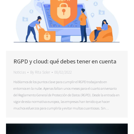
RGPD y cloud: qué debes tener en cuenta
Noticias
By
Rita Soler
08/02/2022
Hablamos de los puntos clave para cumplir el RGPD trabajando en
entornos en la nube. Apenas faltan unos meses para el cuarto aniversario
del Reglamento General de Protección de Datos (RGPD). Desde la entrada en
vigor de esta normativa europea, las empresas han tenido que hacer
muchos esfuerzos para cumplirla y evitar multas cuantiosas. Sin…