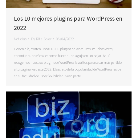
Los 10 mejores plugins para WordPress en
2022
Noticias
By
Rita Soler
06/04/2022
Hoy en día, existen unos 60 000 plugins de WordPress: muchas veces,
encontrar uno eficaz es como buscar una aguja en un pajar. Aquí
recogemos nuestros plugins de WordPress favoritos para sacar más partido
a tu página web este 2022. El secreto de la popularidad de WordPress reside
en su facilidad de uso y flexibilidad. Gran parte…