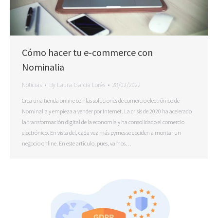
Cómo hacer tu e-commerce con
Nominalia
Noticias
By
Laura Garcia Lorés
28/02/2022
Crea una tienda online con las soluciones de comercio electrónico de
Nominalia y empieza a vender por Internet. La crisis de 2020 ha acelerado
la transformación digital de la economía y ha consolidado el comercio
electrónico. En vista del, cada vez más pymes se deciden a montar un
negocio online. En este artículo, pues, vamos…