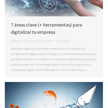
7 áreas clave (+ herramientas) para
digitalizar tu empresa
Noticias
By
Laura Garcia Lorés
21/02/2023
Aprender a digitalizar tu empresa merece la pena: dar el paso a la
transformación digital os permitirá optimizar todos los ámbitos de vuestra
actividad. Internet ha cambiado la manera cómo la gente compra y busca
productos y servicios. Sin embargo, todavía hay tiendas, restaurantes y
empresas que siguen confiándolo todo a las recomendaciones y al…