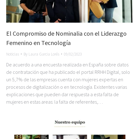
El Compromiso de Nominalia con el Liderazgo
Femenino en Tecnología
Noticias
By
Laura Garcia Lorés
09/02/2023
De acuerdo a una encuesta realizada en España sobre datos
de contratación que ha publicado el portal RRHH Digital, solo
un 5,7% de las empresas cuenta con mujeres expertas en
procesos de digitalización o en tecnología. Existentes varias
explicaciones que pueden dar respuesta a esta falta de
mujeres en estas areas: la falta de referentes,…