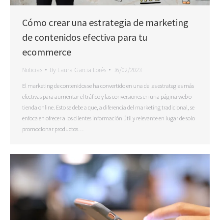
Cómo crear una estrategia de marketing
de contenidos efectiva para tu
ecommerce
Noticias
By
Laura Garcia Lorés
16/02/2023
El marketing de contenidos se ha convertido en una de las estrategias más
efectivas para aumentar el tráfico y las conversiones en una página web o
tienda online. Esto se debe a que, a diferencia del marketing tradicional, se
enfoca en ofrecer a los clientes información útil y relevante en lugar de solo
promocionar productos…