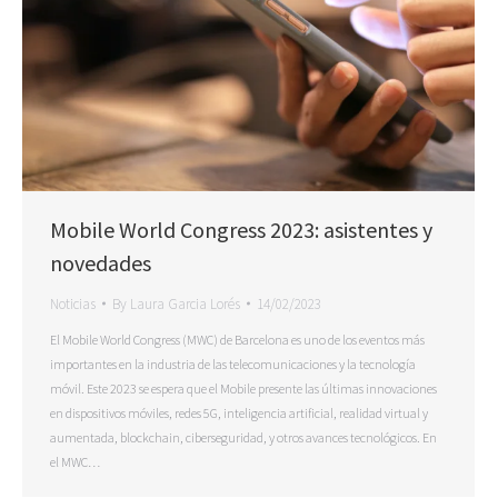
Mobile World Congress 2023: asistentes y
novedades
Noticias
By
Laura Garcia Lorés
14/02/2023
El Mobile World Congress (MWC) de Barcelona es uno de los eventos más
importantes en la industria de las telecomunicaciones y la tecnología
móvil. Este 2023 se espera que el Mobile presente las últimas innovaciones
en dispositivos móviles, redes 5G, inteligencia artificial, realidad virtual y
aumentada, blockchain, ciberseguridad, y otros avances tecnológicos. En
el MWC…