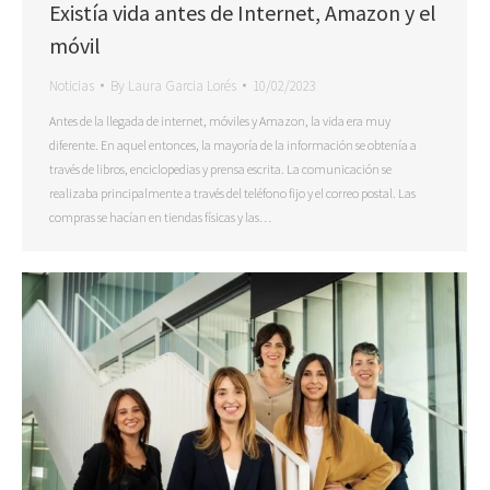
Existía vida antes de Internet, Amazon y el
móvil
Noticias
By
Laura Garcia Lorés
10/02/2023
Antes de la llegada de internet, móviles y Amazon, la vida era muy
diferente. En aquel entonces, la mayoría de la información se obtenía a
través de libros, enciclopedias y prensa escrita. La comunicación se
realizaba principalmente a través del teléfono fijo y el correo postal. Las
compras se hacían en tiendas físicas y las…