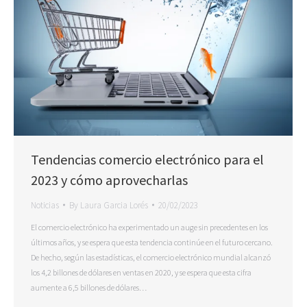
Tendencias comercio electrónico para el
2023 y cómo aprovecharlas
Noticias
By
Laura Garcia Lorés
20/02/2023
El comercio electrónico ha experimentado un auge sin precedentes en los
últimos años, y se espera que esta tendencia continúe en el futuro cercano.
De hecho, según las estadísticas, el comercio electrónico mundial alcanzó
los 4,2 billones de dólares en ventas en 2020, y se espera que esta cifra
aumente a 6,5 billones de dólares…