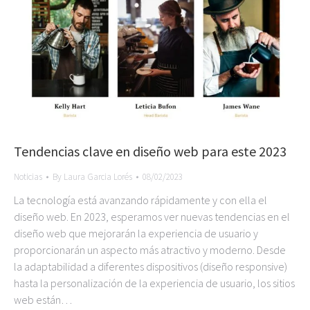
Tendencias clave en diseño web para este 2023
Noticias
By
Laura Garcia Lorés
08/02/2023
La tecnología está avanzando rápidamente y con ella el
diseño web. En 2023, esperamos ver nuevas tendencias en el
diseño web que mejorarán la experiencia de usuario y
proporcionarán un aspecto más atractivo y moderno. Desde
la adaptabilidad a diferentes dispositivos (diseño responsive)
hasta la personalización de la experiencia de usuario, los sitios
web están…