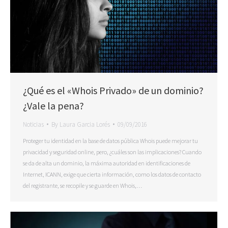
¿Qué es el «Whois Privado» de un dominio?
¿Vale la pena?
Noticias
By
Laura Garcia Lorés
09/09/2016
Proteger tu identidad en la base de datos pública Whois puede mejorar tu
privacidad y seguridad online, pero, ¿cuáles son las implicaciones? Cuando
se da de alta un dominio, la máxima autoridad en identificaciones de
Internet, ICANN, exige que cierta información, como los datos de contacto
del registrante, se recopile y se guarde en Whois,…