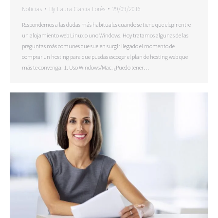
Noticias
By
Laura Garcia Lorés
29/09/2016
Respondemos a las dudas más habituales cuando se tiene que elegir entre
un alojamiento web Linux o uno Windows. Hoy tratamos algunas de las
preguntas más comunes que suelen surgir llegado el momento de
comprar un hosting para que puedas escoger el plan de hosting web que
más te convenga. 1. Uso Windows/Mac. ¿Puedo tener…