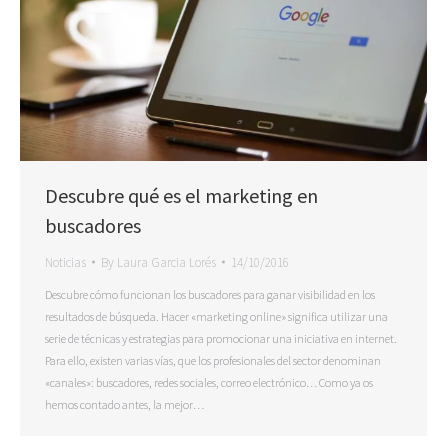
Descubre qué es el marketing en
buscadores
Noticias
By
Laura Garcia Lorés
14/10/2016
Descubre cómo funcionan los buscadores para ganar visibilidad en los
resultados de búsqueda. Hacer «marketing online» significa utilizar una
serie de técnicas y estrategias para promocionar una iniciativa en internet.
Para ello, existen varias vías, que los profesionales del sector denominan
«canales»: buscadores, redes sociales, correo electrónico… Como ya os
hemos contado antes, la mejor…