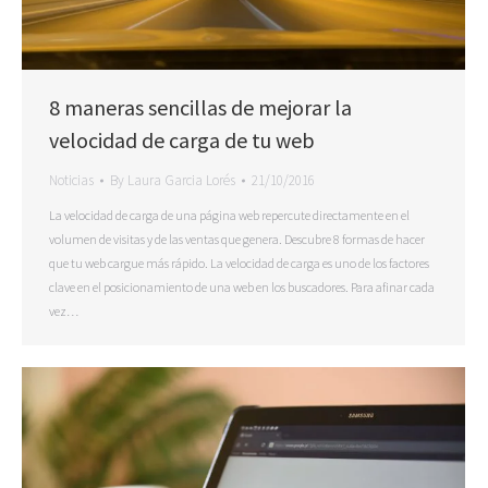
8 maneras sencillas de mejorar la
velocidad de carga de tu web
Noticias
By
Laura Garcia Lorés
21/10/2016
La velocidad de carga de una página web repercute directamente en el
volumen de visitas y de las ventas que genera. Descubre 8 formas de hacer
que tu web cargue más rápido. La velocidad de carga es uno de los factores
clave en el posicionamiento de una web en los buscadores. Para afinar cada
vez…