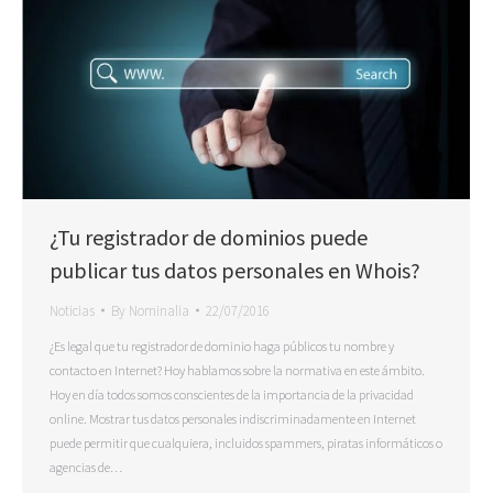
¿Tu registrador de dominios puede
publicar tus datos personales en Whois?
Noticias
By
Nominalia
22/07/2016
¿Es legal que tu registrador de dominio haga públicos tu nombre y
contacto en Internet? Hoy hablamos sobre la normativa en este ámbito.
Hoy en día todos somos conscientes de la importancia de la privacidad
online. Mostrar tus datos personales indiscriminadamente en Internet
puede permitir que cualquiera, incluidos spammers, piratas informáticos o
agencias de…