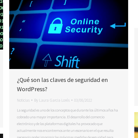
¿Qué son las claves de seguridad en
WordPress?
Noticias
By
Laura Garcia Lorés
03/08/2022
La seguridad es uno de los conceptos que durante los últimos años ha
cobrado una mayor importancia. El desarrollo del comercio
electrónico y de las plataformas digitales ha provocado que
actualmente nos encontremos ante un escenario en el que resulta
necesario poder imprimir las máximas medidas de seguridad para