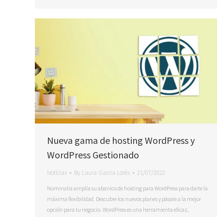
Nueva gama de hosting WordPress y
WordPress Gestionado
Noticias
By
Laura Garcia Lorés
21/07/2022
Nominalia amplía su abanico de hosting para WordPress para darte la
máxima flexibilidad. Descubre los nuevos planes y pásate a la mejor
opción para tu negocio. WordPress es una herramienta eficaz,