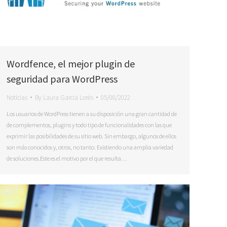
Wordfence, el mejor plugin de
seguridad para WordPress
Noticias
By
Laura Garcia Lorés
05/08/2022
Los usuarios de WordPress tienen a su disposición una gran cantidad de
de complementos, plugins y todo tipo de funcionalidades con las que
exprimir las posibilidades de su sitio web. Sin embargo, algunos de ellos
son más conocidos y, otros, no tanto. Existiendo una amplia variedad
de soluciones.Este es el motivo por el que resulta…