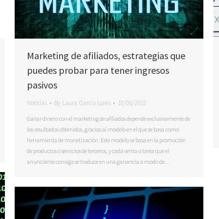
Marketing de afiliados, estrategias que
puedes probar para tener ingresos
pasivos
Noticias
By
Laura Garcia Lorés
10/08/2022
Ganar dinero con el marketing de afiliados depende exclusivamente de
los resultados obtenidos, gracias al modelo en el que se basa como
herramienta de monetización. Este modelo se basa en la promoción
de productos o servicios de terceros, y cada venta o tarea que el
anunciante consiga se traduce en una ganancia a modo de…