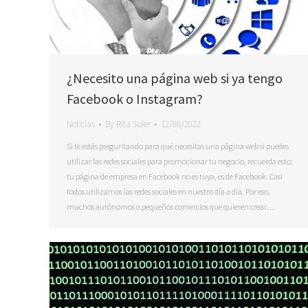
¿Necesito una página web si ya tengo
Facebook o Instagram?
Noticias
By
Rita Soler
12/08/2022
Si te estás preguntando para qué necesitas una página web si puedes
utilizar las redes sociales para promocionar tu negocio, recuerda esto:
tu página de empresa en Facebook no es tuya, es de Facebook. Casi
todos utilizamos las redes sociales en nuestro día a día. Por eso,
muchos autónomos o pequeños comercios que quieren crear…