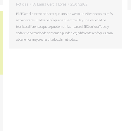
Noticias
By
Laura Garcia Lorés
25/07/2022
El SEO es el proceso de hacer que un sitio web o un vídeo aparezca más
alto en los resultados de búsqueda que otros.Hay una variedad de
técnicas diferentes que se pueden utilizar para el SEO en YouTube, y
cada sitio o creador de contenido puede elegir diferentes enfoques para
obtener los mejores resultados.Un método…