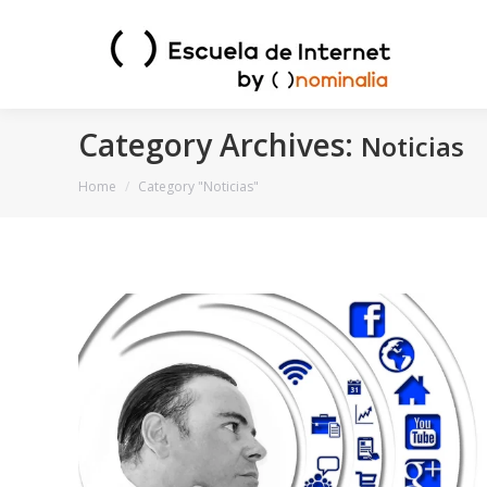
Category Archives:
Noticias
You are here:
Home
Category "Noticias"