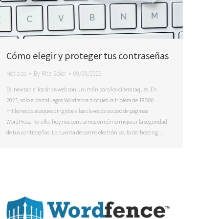
Cómo elegir y proteger tus contraseñas
Noticias
By
Rita Soler
09/08/2022
Es inevitable: los sitios web son un imán para los ciberataques. En
2021, solo el cortafuegos Wordfence bloqueó la friolera de 18 500
millones de ataques dirigidos a las claves de acceso de páginas
WordPress. Por ello, hoy nos centramos en cómo mejorar la seguridad
de tus contraseñas. La cuenta de correo electrónico, la del hosting…