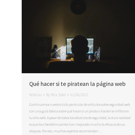
Qué hacer si te piratean la página web
Noticias
By
Rita Soler
01/08/2022
Continuamos nuestro ciclo particular de artículos sobre seguridad web
con una guía básica sobre qué hacer si un pirata o hacker se infiltra en
tu sitio web. A pesar de todos los esfuerzos de seguridad, la dura realidad
es que los ciberdelincuentes han mejorado mucho la eficacia de sus
ataques. Por eso, muchos expertos recomiendan…