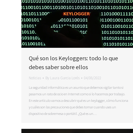
Qué son los Keyloggers: todo lo que
debes saber sobre ellos
Noticias
By
Laura Garcia Lorés
04/08/2022
La seguridad informática es un asunto que debemos vigilar tanto si
pasamos un rato de ocio en Internet como si lo hacemos por trabajo.
En este artículo vamos a descubrir qué es un keylogger, cómo funciona
y cuáles son las precauciones que debes tomar cuando uses un
dispositivo de sobremesa o portátil. ¿Qué es un…