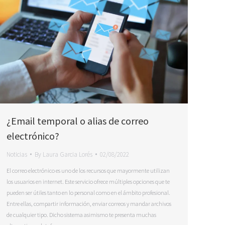
¿Email temporal o alias de correo
electrónico?
Noticias
By
Laura Garcia Lorés
02/08/2022
El correo electrónico es uno de los recursos que mayormente utilizan
los usuarios en internet. Este servicio ofrece múltiples opciones que te
pueden ser útiles tanto en lo personal como en el ámbito profesional.
Entre ellas, compartir información, enviar correos y mandar archivos
de cualquier tipo. Dicho sistema asimismo te presenta muchas