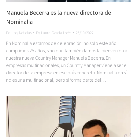
Manuela Becerra es la nueva directora de
Nominalia
Equipo
,
Noticias
By
Laura Garcia Lorés
26/10/2022
En Nominalia estamos de celebración: no solo este año
cumplimos 25 años, sino que también damos la bienvenida a
nuestra nueva Country Manager Manuela Becerra. En
empresas multinacionales, un Country Manager viene a ser el
director de la empresa en ese país concreto. Nominalia en sí
no es una multinacional, pero sí forma parte del…