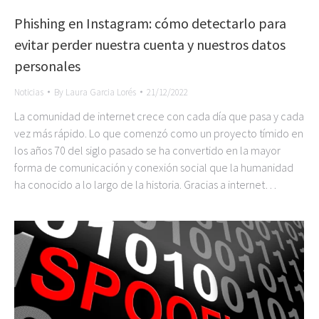
Phishing en Instagram: cómo detectarlo para
evitar perder nuestra cuenta y nuestros datos
personales
Noticias
By
Laura Garcia Lorés
21/12/2022
La comunidad de internet crece con cada día que pasa y cada
vez más rápido. Lo que comenzó como un proyecto tímido en
los años 70 del siglo pasado se ha convertido en la mayor
forma de comunicación y conexión social que la humanidad
ha conocido a lo largo de la historia. Gracias a internet…