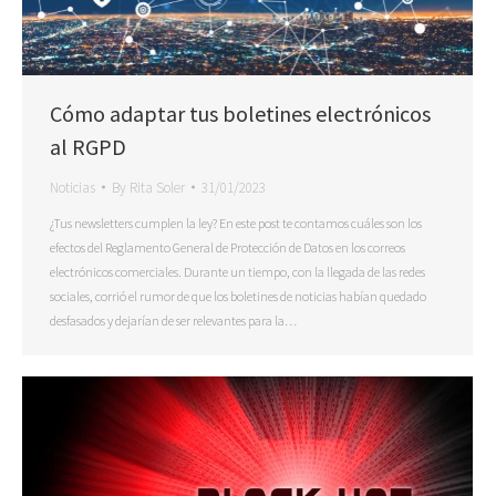
Cómo adaptar tus boletines electrónicos
al RGPD
Noticias
By
Rita Soler
31/01/2023
¿Tus newsletters cumplen la ley? En este post te contamos cuáles son los
efectos del Reglamento General de Protección de Datos en los correos
electrónicos comerciales. Durante un tiempo, con la llegada de las redes
sociales, corrió el rumor de que los boletines de noticias habían quedado
desfasados y dejarían de ser relevantes para la…