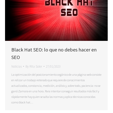
Black Hat SEO: lo que no debes hacer en
SEO
Noticias
By
Rita Soler
27/01/2023
La optimización del posicionamiento orgánico de una página web consiste
en relizar un trabajo reiterado que requiere de conocimientos
actualizados, constancia, medición, análisis y, sobre todo, paciencia: no se
ganó Zamora en una hora. Para intentar conseguir resultados más fácil y
rápidamente hay quien se salta las normas y aplica técnicas conocidas
como black hat…