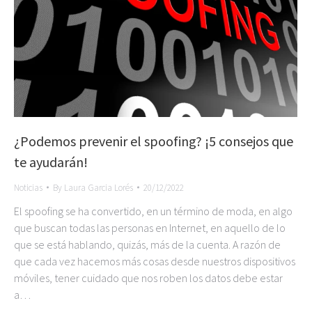
¿Podemos prevenir el spoofing? ¡5 consejos que
te ayudarán!
Noticias
By
Laura Garcia Lorés
20/12/2022
El spoofing se ha convertido, en un término de moda, en algo
que buscan todas las personas en Internet, en aquello de lo
que se está hablando, quizás, más de la cuenta. A razón de
que cada vez hacemos más cosas desde nuestros dispositivos
móviles, tener cuidado que nos roben los datos debe estar
a…