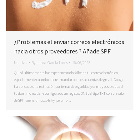
¿Problemas el enviar correos electrónicos
hacia otros proveedores ? Añade SPF
Noticias
By
Laura Garcia Lorés
16/06/2023
Quizá últimamente has experimentado fallos en tu correo electrónico,
especialmente cuando quieres mandar correos a cuentas de gmail. Google
ha aplicado una restricción por temas de seguridad y es muy posible que si
tu dominio no tiene configurado un registro DNS del tipo TXT con un valor
de SPF (suena un poco friky, pero no…