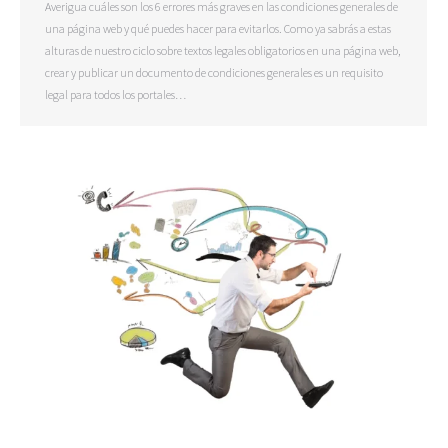
Averigua cuáles son los 6 errores más graves en las condiciones generales de
una página web y qué puedes hacer para evitarlos. Como ya sabrás a estas
alturas de nuestro ciclo sobre textos legales obligatorios en una página web,
crear y publicar un documento de condiciones generales es un requisito
legal para todos los portales…