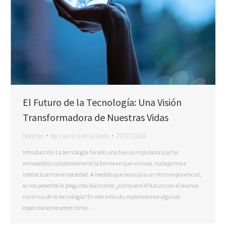
El Futuro de la Tecnología: Una Visión
Transformadora de Nuestras Vidas
Noticias
By
Laura Garcia Lorés
27/07/2023
Introducción La tecnología ha sido una fuerza impulsora que ha
remodelado constantemente la forma en que vivimos, trabajamos e
interactuamos en sociedad. A medida que avanza a un ritmo exponencial,
se nos presenta la pregunta fascinante: ¿cómo será el futuro con el avance
continuo de la tecnología? En este artículo, exploraremos algunas
especulaciones sobre cómo…