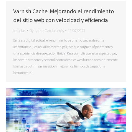
Varnish Cache: Mejorando el rendimiento
del sitio web con velocidad y eficiencia
Noticias
By
Laura Garcia Lorés
11/07/2023
En la era digital actual, el rendimiento de un sitio web es de suma
importancia. Los usuarios esperan páginas que carguen rápidamente y
una experiencia de navegación fluida. Para cumplir con estas expectativas,
los administradores y desarrolladores de sitios web buscan constantemente
formas de optimizar sus sitios y mejorar los tiempos de carga. Una
herramienta…