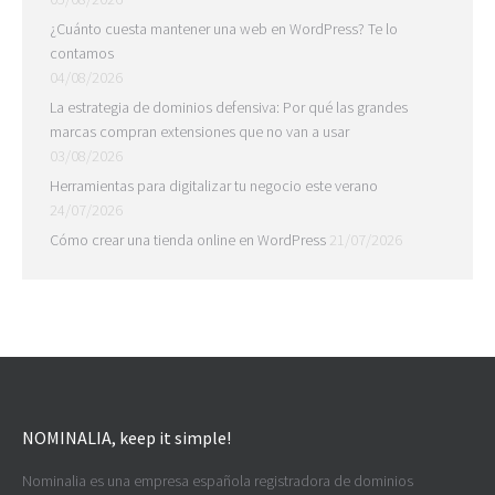
¿Cuánto cuesta mantener una web en WordPress? Te lo
contamos
04/08/2026
La estrategia de dominios defensiva: Por qué las grandes
marcas compran extensiones que no van a usar
03/08/2026
Herramientas para digitalizar tu negocio este verano
24/07/2026
Cómo crear una tienda online en WordPress
21/07/2026
NOMINALIA, keep it simple!
Nominalia es una empresa española registradora de dominios