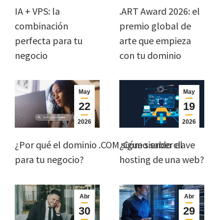
IA + VPS: la
.ART Award 2026: el
combinación
premio global de
perfecta para tu
arte que empieza
negocio
con tu dominio
May
May
22
19
2026
2026
¿Por qué el dominio .COM sigue siendo clave
¿Cómo saber el
para tu negocio?
hosting de una web?
Abr
Abr
30
29