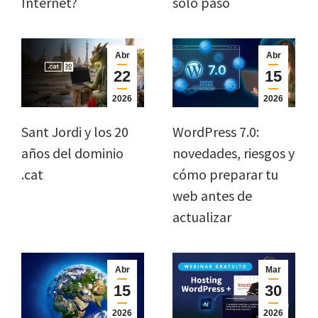
Internet?
solo paso
Abr
Abr
22
15
2026
2026
Sant Jordi y los 20
WordPress 7.0:
años del dominio
novedades, riesgos y
.cat
cómo preparar tu
web antes de
actualizar
Abr
Mar
15
30
2026
2026