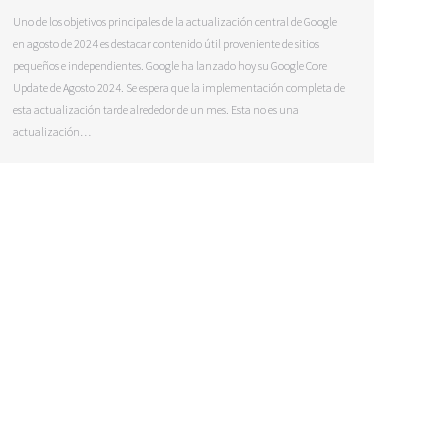
Uno de los objetivos principales de la actualización central de Google
en agosto de 2024 es destacar contenido útil proveniente de sitios
pequeños e independientes. Google ha lanzado hoy su Google Core
Update de Agosto 2024. Se espera que la implementación completa de
esta actualización tarde alrededor de un mes. Esta no es una
actualización…