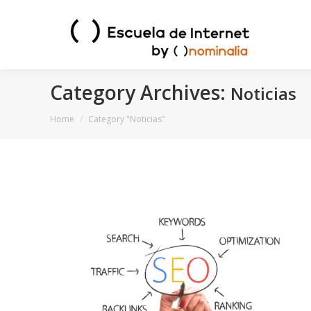
Category Archives:
Noticias
You are here:
Home
Category "Noticias"