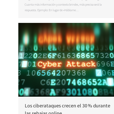
Cuanta más información y contexto brindes, más precisa será la
respuesta. Ejemplo: En lugar de «Háblame…
Los ciberataques crecen el 30 % durante
las rebajas online