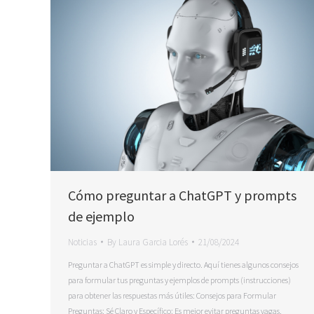
Cómo preguntar a ChatGPT y prompts
de ejemplo
Noticias
By
Laura Garcia Lorés
21/08/2024
Preguntar a ChatGPT es simple y directo. Aquí tienes algunos consejos
para formular tus preguntas y ejemplos de prompts (instrucciones)
para obtener las respuestas más útiles: Consejos para Formular
Preguntas: Sé Claro y Específico: Es mejor evitar preguntas vagas.