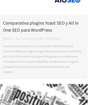
Comparativa plugins Yoast SEO y All in
One SEO para WordPress
Noticias
By
Laura Garcia Lorés
27/08/2024
Cuando se trata de optimizar un sitio web en WordPress para los
motores de búsqueda, elegir el plugin adecuado es esencial. Yoast SEO y
All in One SEO son dos de los plugins más populares y ampliamente
utilizados en la comunidad de WordPress. Ambos ofrecen una gama
completa de herramientas y funcionalidades diseñadas para
mejorar…