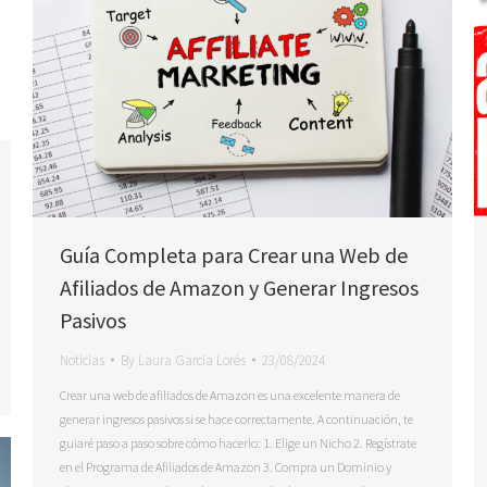
Guía Completa para Crear una Web de
Afiliados de Amazon y Generar Ingresos
Pasivos
Noticias
By
Laura Garcia Lorés
23/08/2024
Crear una web de afiliados de Amazon es una excelente manera de
generar ingresos pasivos si se hace correctamente. A continuación, te
guiaré paso a paso sobre cómo hacerlo: 1. Elige un Nicho 2. Regístrate
en el Programa de Afiliados de Amazon 3. Compra un Dominio y