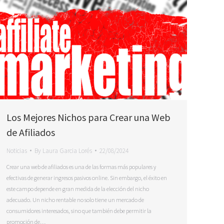
Los Mejores Nichos para Crear una Web
de Afiliados
Noticias
By
Laura Garcia Lorés
22/08/2024
Crear una web de afiliados es una de las formas más populares y
efectivas de generar ingresos pasivos online. Sin embargo, el éxito en
este campo depende en gran medida de la elección del nicho
adecuado. Un nicho rentable no solo tiene un mercado de
consumidores interesados, sino que también debe permitir la
promoción de…