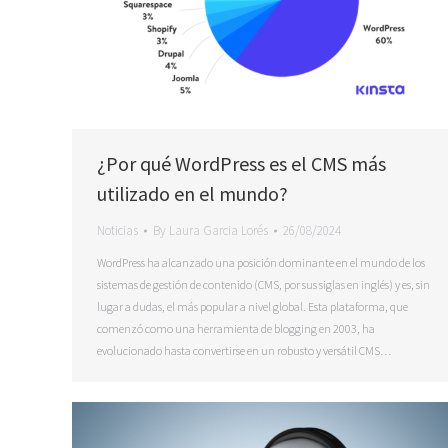
¿Por qué WordPress es el CMS más
utilizado en el mundo?
Noticias
By
Laura Garcia Lorés
26/08/2024
WordPress ha alcanzado una posición dominante en el mundo de los
sistemas de gestión de contenido (CMS, por sus siglas en inglés) y es, sin
lugar a dudas, el más popular a nivel global. Esta plataforma, que
comenzó como una herramienta de blogging en 2003, ha
evolucionado hasta convertirse en un robusto y versátil CMS…