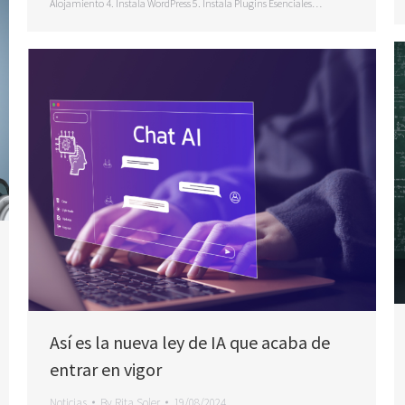
Alojamiento 4. Instala WordPress 5. Instala Plugins Esenciales…
Así es la nueva ley de IA que acaba de
entrar en vigor
Noticias
By
Rita Soler
19/08/2024