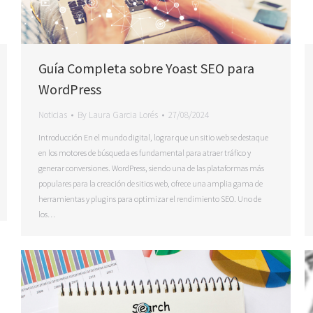
Guía Completa sobre Yoast SEO para
WordPress
Noticias
By
Laura Garcia Lorés
27/08/2024
Introducción En el mundo digital, lograr que un sitio web se destaque
en los motores de búsqueda es fundamental para atraer tráfico y
generar conversiones. WordPress, siendo una de las plataformas más
populares para la creación de sitios web, ofrece una amplia gama de
herramientas y plugins para optimizar el rendimiento SEO. Uno de
los…