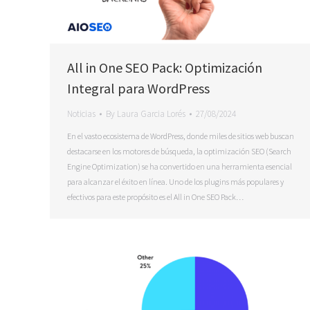
All in One SEO Pack: Optimización
Integral para WordPress
Noticias
By
Laura Garcia Lorés
27/08/2024
En el vasto ecosistema de WordPress, donde miles de sitios web buscan
destacarse en los motores de búsqueda, la optimización SEO (Search
Engine Optimization) se ha convertido en una herramienta esencial
para alcanzar el éxito en línea. Uno de los plugins más populares y
efectivos para este propósito es el All in One SEO Pack…