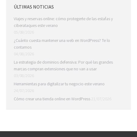
ÚLTIMAS NOTICIAS
Viajes y reservas online: cómo protegerte de las estafas y
ciberataques este verano
05/08/2026
¿Cuánto cuesta mantener una web en WordPress? Te lo
contamos
04/08/2026
La estrategia de dominios defensiva: Por qué las grandes
marcas compran extensiones que no van a usar
03/08/2026
Herramientas para digitalizar tu negocio este verano
24/07/2026
Cómo crear una tienda online en WordPress
21/07/2026