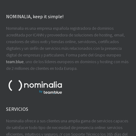
NOMINALIA, keep it simple!
Nominalia es una empresa española registradora de dominios
acreditada por ICANN y proveedora de soluciones de hosting, email,
creadores de sitios web y tiendas online, servidores, certificados
digitales y un sinfín de servicios más relacionados con la presencia
digital de empresas y particulares. Forma parte del Grupo europeo
team.blue
, uno de los líderes europeos en dominios y hosting con más
de 2 millones de clientes en toda Europa.
SERVICIOS
Nominalia ofrece a sus clientes una amplia gama de servicios capaces
de satisfacer todo tipo de necesidad de presencia online: servicios
eficientes, intuitivos y seguros. ¡Y con Soporte Técnico los 365 días del