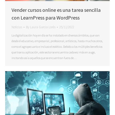
Vender cursos online es una tarea sencilla
con LearnPress para WordPress
Noticias
By
Laura Garcia Lorés
25/11/2022
La digitalización hoy en día se ha instalado en diversos ámbitos, que van
desde el educativo, empresarial, profesional, artísticos, hasta muchos otros,
como el agropecuario e incluso el estético. Debido a los múltiples beneficios
que trae su aplicación, este sector se encuentra cadavez más en auge,
incitando así a aquellos que se encuentran fuera de…