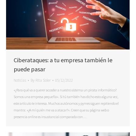
Ciberataques: a tu empresa también le
puede pasar
Noticias
By
Rita Soler
05/12/2022
«¿Para qué va a querer acceder a nuestro sistema un pirata informático?
Somos una empresa pequeña». Si tú también has dicho esto alguna vez,
este artículo te interesa. Muchos autónomos y pymes siguen repitiendo el
mantra: «¿A mí quién me va a atacar?». Creen que su página web o
presencia online es insustancial comparada con…