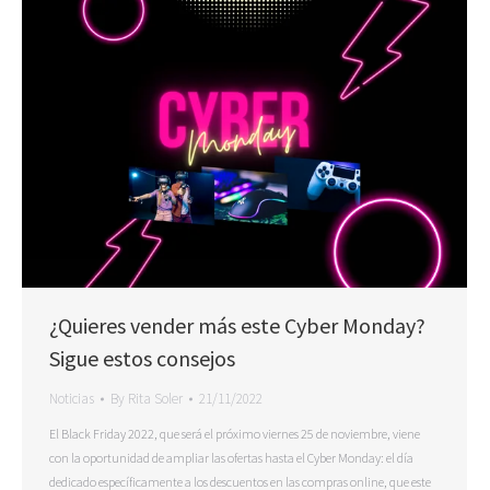
¿Quieres vender más este Cyber Monday?
Sigue estos consejos
Noticias
By
Rita Soler
21/11/2022
El Black Friday 2022, que será el próximo viernes 25 de noviembre, viene
con la oportunidad de ampliar las ofertas hasta el Cyber ​​Monday: el día
dedicado específicamente a los descuentos en las compras online, que este