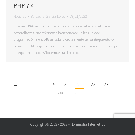
PHP 7.4
Noticias
By
Laura Garcia Lorés
08/11/2022
En el año 1994 se produjo una importante novedad en el ámbito del
desarrollo web. Nos referimos a la creación de un lenguaje de
programación, siendo Rasmus Lerdford la mente pensante que estuvo
detrás de él. A lo largo de todo este tiempo son numerosos los cambios que
ha experimentado. Así lo demuestra el propio…
←
1
…
19
20
21
22
23
…
53
→
Copyright © 2013 - 2022 - Nominalia Internet SL