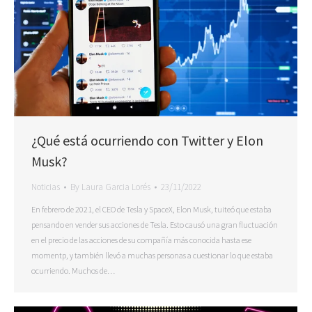
¿Qué está ocurriendo con Twitter y Elon
Musk?
Noticias
By
Laura Garcia Lorés
23/11/2022
En febrero de 2021, el CEO de Tesla y SpaceX, Elon Musk, tuiteó que estaba
pensando en vender sus acciones de Tesla. Esto causó una gran fluctuación
en el precio de las acciones de su compañía más conocida hasta ese
momentp, y también llevó a muchas personas a cuestionar lo que estaba
ocurriendo. Muchos de…