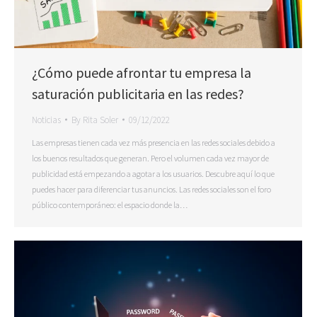
¿Cómo puede afrontar tu empresa la
saturación publicitaria en las redes?
Noticias
By
Rita Soler
09/12/2022
Las empresas tienen cada vez más presencia en las redes sociales debido a
los buenos resultados que generan. Pero el volumen cada vez mayor de
publicidad está empezando a agotar a los usuarios. Descubre aquí lo que
puedes hacer para diferenciar tus anuncios. Las redes sociales son el foro
público contemporáneo: el espacio donde la…