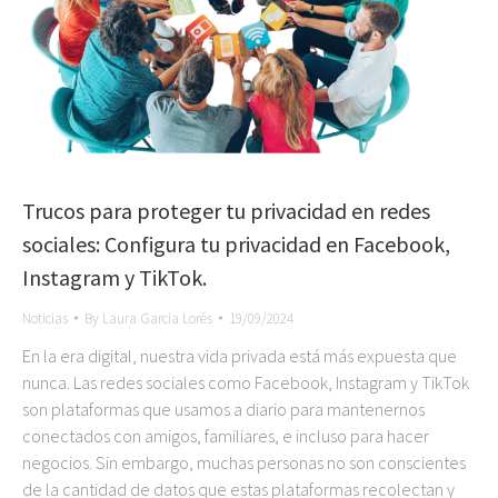
Trucos para proteger tu privacidad en redes
sociales: Configura tu privacidad en Facebook,
Instagram y TikTok.
Noticias
By
Laura Garcia Lorés
19/09/2024
En la era digital, nuestra vida privada está más expuesta que
nunca. Las redes sociales como Facebook, Instagram y TikTok
son plataformas que usamos a diario para mantenernos
conectados con amigos, familiares, e incluso para hacer
negocios. Sin embargo, muchas personas no son conscientes
de la cantidad de datos que estas plataformas recolectan y