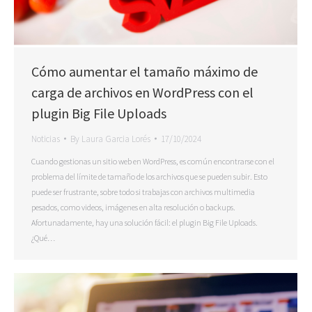
Cómo aumentar el tamaño máximo de
carga de archivos en WordPress con el
plugin Big File Uploads
Noticias
By
Laura Garcia Lorés
17/10/2024
Cuando gestionas un sitio web en WordPress, es común encontrarse con el
problema del límite de tamaño de los archivos que se pueden subir. Esto
puede ser frustrante, sobre todo si trabajas con archivos multimedia
pesados, como videos, imágenes en alta resolución o backups.
Afortunadamente, hay una solución fácil: el plugin Big File Uploads.
¿Qué…