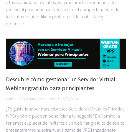
a los propietarios de sitios web mejorar la experiencia del
usuario al proporcionar datos sobre el comportamiento de
los visitantes, identificar problemas de usabilidad y
optimizar…
Descubre cómo gestionar un Servidor Virtual:
Webinar gratuito para principiantes
Noticias
By
Laura Garcia Lorés
13/09/2024
¿Te gustaría saber más sobre los Servidores Virtuales Privados
(VPS) y cómo pueden beneficiar a tu negocio? En Nominalia
tenemos el placer de invitarte a un webinar gratuito donde te
presentaremos nuestra nueva gama de VPS lanzada este