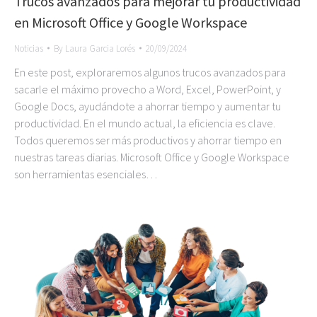
Trucos avanzados para mejorar tu productividad
en Microsoft Office y Google Workspace
Noticias
By
Laura Garcia Lorés
20/09/2024
En este post, exploraremos algunos trucos avanzados para
sacarle el máximo provecho a Word, Excel, PowerPoint, y
Google Docs, ayudándote a ahorrar tiempo y aumentar tu
productividad. En el mundo actual, la eficiencia es clave.
Todos queremos ser más productivos y ahorrar tiempo en
nuestras tareas diarias. Microsoft Office y Google Workspace
son herramientas esenciales…