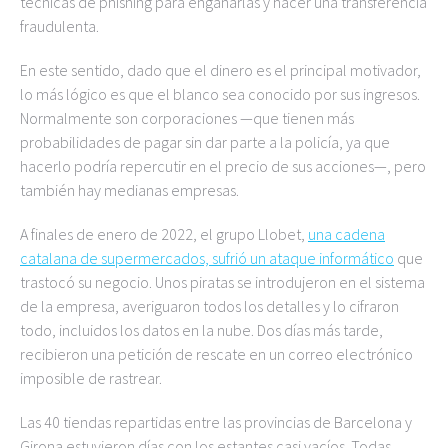
técnicas de phishing para engañarlas y hacer una transferencia
fraudulenta.
En este sentido, dado que el dinero es el principal motivador,
lo más lógico es que el blanco sea conocido por sus ingresos.
Normalmente son corporaciones —que tienen más
probabilidades de pagar sin dar parte a la policía, ya que
hacerlo podría repercutir en el precio de sus acciones—, pero
también hay medianas empresas.
A finales de enero de 2022, el grupo Llobet,
una cadena
catalana de supermercados, sufrió un ataque informático
que
trastocó su negocio. Unos piratas se introdujeron en el sistema
de la empresa, averiguaron todos los detalles y lo cifraron
todo, incluidos los datos en la nube. Dos días más tarde,
recibieron una petición de rescate en un correo electrónico
imposible de rastrear.
Las 40 tiendas repartidas entre las provincias de Barcelona y
Girona estuvieron días con los estantes casi vacíos. Todas