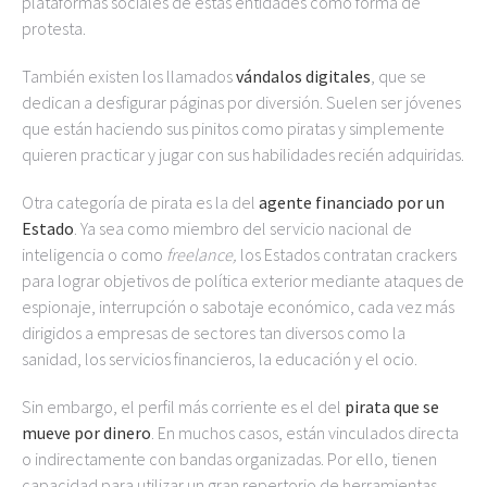
plataformas sociales de estas entidades como forma de
protesta.
También existen los llamados
vándalos digitales
, que se
dedican a desfigurar páginas por diversión. Suelen ser jóvenes
que están haciendo sus pinitos como piratas y simplemente
quieren practicar y jugar con sus habilidades recién adquiridas.
Otra categoría de pirata es la del
agente financiado por un
Estado
. Ya sea como miembro del servicio nacional de
inteligencia o como
freelance,
los Estados contratan crackers
para lograr objetivos de política exterior mediante ataques de
espionaje, interrupción o sabotaje económico, cada vez más
dirigidos a empresas de sectores tan diversos como la
sanidad, los servicios financieros, la educación y el ocio.
Sin embargo, el perfil más corriente es el del
pirata que se
mueve por dinero
. En muchos casos, están vinculados directa
o indirectamente con bandas organizadas. Por ello, tienen
capacidad para utilizar un gran repertorio de herramientas,