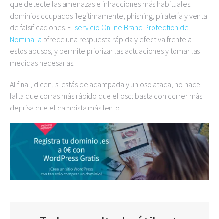
que detecte las amenazas e infracciones más habituales:
dominios ocupados ilegítimamente, phishing, piratería y venta
de falsificaciones. El
servicio Online Brand Protection de
Nominalia
ofrece una respuesta rápida y efectiva frente a
estos abusos, y permite priorizar las actuaciones y tomar las
medidas necesarias.
Al final, dicen, si estás de acampada y un oso ataca, no hace
falta que corras más rápido que el oso: basta con correr más
deprisa que el campista más lento.