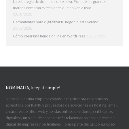
La estrategia de dominios defensiva: Por qué las grandes
marcas compran extensiones que no van a usar
03/08/2026
Herramientas para digitalizar tu negocio este verano
24/07/2026
Cómo crear una tienda online en WordPress
21/07/2026
NOMINALIA, keep it simple!
Nominalia es una empresa española registradora de dominios
acreditada por ICANN y proveedora de soluciones de hosting, email,
creadores de sitios web y tiendas online, servidores, certificados
digitales y un sinfín de servicios más relacionados con la presencia
digital de empresas y particulares. Forma parte del Grupo europeo