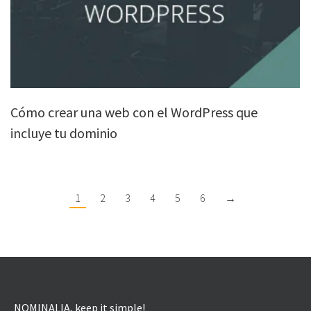
Cómo crear una web con el WordPress que
incluye tu dominio
1
2
3
4
5
6
→
NOMINALIA, keep it simple!