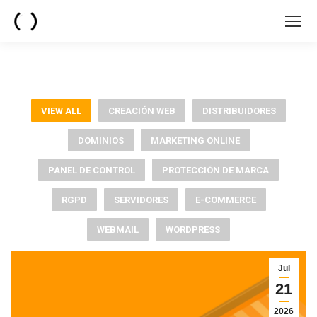
VIEW ALL
CREACIÓN WEB
DISTRIBUIDORES
DOMINIOS
MARKETING ONLINE
PANEL DE CONTROL
PROTECCIÓN DE MARCA
RGPD
SERVIDORES
E-COMMERCE
WEBMAIL
WORDPRESS
Jul
21
2026