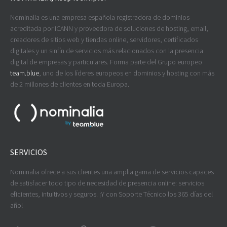
Nominalia es una empresa española registradora de dominios
acreditada por ICANN y proveedora de soluciones de hosting, email,
creadores de sitios web y tiendas online, servidores, certificados
digitales y un sinfín de servicios más relacionados con la presencia
digital de empresas y particulares. Forma parte del Grupo europeo
team.blue
, uno de los líderes europeos en dominios y hosting con más
de 2 millones de clientes en toda Europa.
SERVICIOS
Nominalia ofrece a sus clientes una amplia gama de servicios capaces
de satisfacer todo tipo de necesidad de presencia online: servicios
eficientes, intuitivos y seguros. ¡Y con Soporte Técnico los 365 días del
año!