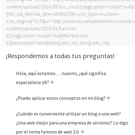
content/uploads/2016/05/ico_clock2.png|caption^null|alt^null|tit
[info_list_item list_title=»DURACIÓN» icon_type=»custom»
icon_img=»id^3178|url^http://www.escueladeinternet.com/edi/
content/uploads/2016/05/flat-icon-
02.png|caption^null|alt^null|title^flat-icon-
02|description^null»]60min[/info_list_item][/info_list]
¡Respondemos a todas tus preguntas!
Hola, aquí estamos… Juanmi, ¿qué significa
especialista UX?
¿Puedo aplicar estos conceptos en mi blog?
¿Cuándo es conveniente utilizar un blog o una web?
¿Una web mejor para una empresa de servicios? Lo digo
por el tema famoso de web 2.0.