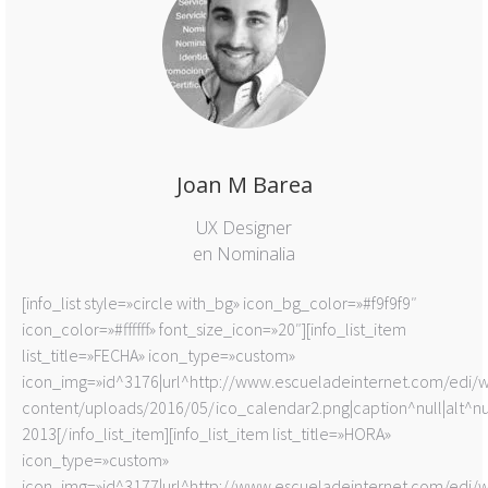
Joan M Barea
UX Designer
en Nominalia
[info_list style=»circle with_bg» icon_bg_color=»#f9f9f9″
icon_color=»#ffffff» font_size_icon=»20″][info_list_item
list_title=»FECHA» icon_type=»custom»
icon_img=»id^3176|url^http://www.escueladeinternet.com/edi/
content/uploads/2016/05/ico_calendar2.png|caption^null|alt^nul
2013[/info_list_item][info_list_item list_title=»HORA»
icon_type=»custom»
icon_img=»id^3177|url^http://www.escueladeinternet.com/edi/