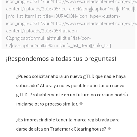
icon_img=»id^3177|url^http://www.escueladeinternet.com/edi/
content/uploads/2016/05/ico_clock2.png|caption^null|alt^null|tit
[info_list_item list_title=»DURACIÓN» icon_type=»custom»
icon_img=»id^3178|url^http://www.escueladeinternet.com/edi/
content/uploads/2016/05/flat-icon-
02.png|caption^null|alt^null|title^flat-icon-
02|description^null»]90min[/info_list_item][/info_list]
¡Respondemos a todas tus preguntas!
¿Puedo solicitar ahora un nuevo gTLD que nadie haya
solicitado? Ahora ya no es posible solicitar un nuevo
gTLD. Probablemente en un futuro no cercano podría
iniciarse otro proceso similar.
¿Es imprescindible tener la marca registrada para
darse de alta en Trademark Clearinghouse?