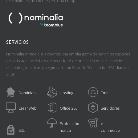
de 2 millones de clientes en toda Europa.
SERVICIOS
Nominalia ofrece a sus clientes una amplia gama de servicios capaces
de satisfacer todo tipo de necesidad de presencia online: servicios
eficientes, intuitivos y seguros. ¡Y con Soporte Técnico los 365 días del
año!
Dominios
Hosting
Email
Crear Web
Office 365
Servidores
Protección
e-
SSL
marca
commerce