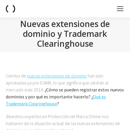
Nuevas extensiones de
dominio y Trademark
Clearinghouse
You are here:
Cientos de
nuevas extensiones de dominio
han sido
aprobadas ya por ICANN, lo que significa que saldrán al
mercado este 2014.
¿Cómo se pueden registrar estos nuevos
dominios y por qué es importante hacerlo?
¿
Qué es
Trademark Clearinghouse
?
¡Nuestros expertos en Protección de Marca Online nos
hablaron de la situación actual de las nuevas extensiones de