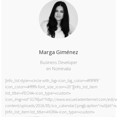
Marga Giménez
Business Developer
en Nominalia
[info_list style=»circle with_bg» icon_bg_color=»#f9f9f9″
icon_color=»#ffffff» font_size_icon=»20″][info_list_item
list_title=»FECHA» icon_type=»custom»
icon_img=»id^3176|url^http://www.escueladeinternet.com/edi/
content/uploads/2016/05/ico_calendar2.png|caption^null|alt^null
[info_list_item list_title=»HORA» icon_type=»custom»