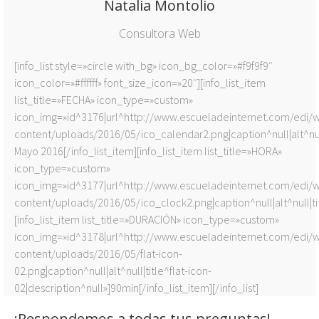
Natalia Montolio
Consultora Web
[info_list style=»circle with_bg» icon_bg_color=»#f9f9f9″
icon_color=»#ffffff» font_size_icon=»20″][info_list_item
list_title=»FECHA» icon_type=»custom»
icon_img=»id^3176|url^http://www.escueladeinternet.com/edi/
content/uploads/2016/05/ico_calendar2.png|caption^null|alt^null
Mayo 2016[/info_list_item][info_list_item list_title=»HORA»
icon_type=»custom»
icon_img=»id^3177|url^http://www.escueladeinternet.com/edi/
content/uploads/2016/05/ico_clock2.png|caption^null|alt^null|tit
[info_list_item list_title=»DURACIÓN» icon_type=»custom»
icon_img=»id^3178|url^http://www.escueladeinternet.com/edi/
content/uploads/2016/05/flat-icon-
02.png|caption^null|alt^null|title^flat-icon-
02|description^null»]90min[/info_list_item][/info_list]
¡Respondemos a todas tus preguntas!