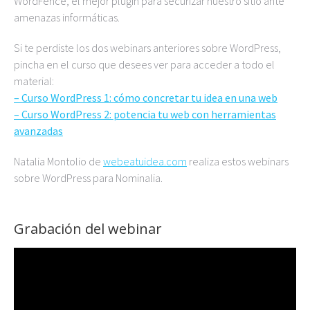
WordFence, el mejor plugin para securizar nuestro sitio ante
amenazas informáticas.
Si te perdiste los dos webinars anteriores sobre WordPress,
pincha en el curso que desees ver para acceder a todo el
material:
– Curso WordPress 1: cómo concretar tu idea en una web
– Curso WordPress 2: potencia tu web con herramientas
avanzadas
Natalia Montolio de
webeatuidea.com
realiza estos webinars
sobre WordPress para Nominalia.
Grabación del webinar