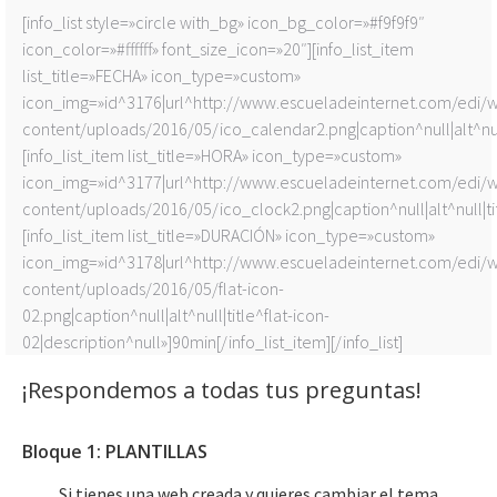
[info_list style=»circle with_bg» icon_bg_color=»#f9f9f9″
icon_color=»#ffffff» font_size_icon=»20″][info_list_item
list_title=»FECHA» icon_type=»custom»
icon_img=»id^3176|url^http://www.escueladeinternet.com/edi/
content/uploads/2016/05/ico_calendar2.png|caption^null|alt^null
[info_list_item list_title=»HORA» icon_type=»custom»
icon_img=»id^3177|url^http://www.escueladeinternet.com/edi/
content/uploads/2016/05/ico_clock2.png|caption^null|alt^null|tit
[info_list_item list_title=»DURACIÓN» icon_type=»custom»
icon_img=»id^3178|url^http://www.escueladeinternet.com/edi/
content/uploads/2016/05/flat-icon-
02.png|caption^null|alt^null|title^flat-icon-
02|description^null»]90min[/info_list_item][/info_list]
¡Respondemos a todas tus preguntas!
Bloque 1: PLANTILLAS
Si tienes una web creada y quieres cambiar el tema,