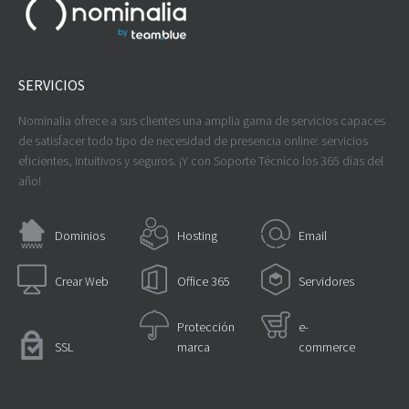
SERVICIOS
Nominalia ofrece a sus clientes una amplia gama de servicios capaces
de satisfacer todo tipo de necesidad de presencia online: servicios
eficientes, intuitivos y seguros. ¡Y con Soporte Técnico los 365 días del
año!
Dominios
Hosting
Email
Crear Web
Office 365
Servidores
Protección
e-
SSL
marca
commerce