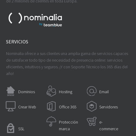
de 2 millones de clientes en toda Europa.
SERVICIOS
Nominalia ofrece a sus clientes una amplia gama de servicios capaces
de satisfacer todo tipo de necesidad de presencia online: servicios
eficientes, intuitivos y seguros. ¡Y con Soporte Técnico los 365 días del
año!
Dominios
Hosting
Email
Crear Web
Office 365
Servidores
Protección
e-
SSL
marca
commerce