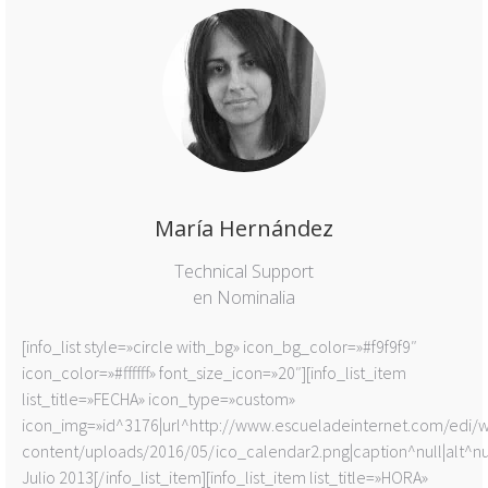
María Hernández
Technical Support
en Nominalia
[info_list style=»circle with_bg» icon_bg_color=»#f9f9f9″
icon_color=»#ffffff» font_size_icon=»20″][info_list_item
list_title=»FECHA» icon_type=»custom»
icon_img=»id^3176|url^http://www.escueladeinternet.com/edi/
content/uploads/2016/05/ico_calendar2.png|caption^null|alt^null
Julio 2013[/info_list_item][info_list_item list_title=»HORA»