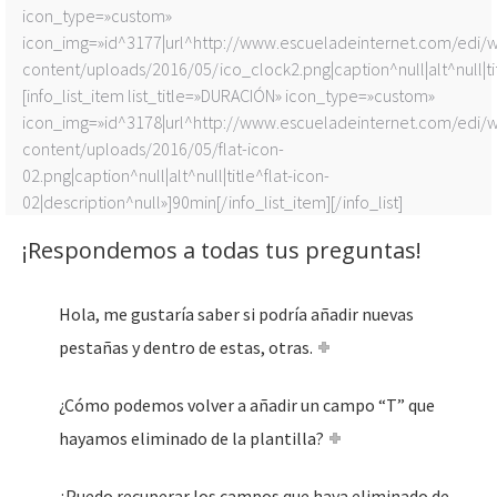
icon_type=»custom»
icon_img=»id^3177|url^http://www.escueladeinternet.com/edi/
content/uploads/2016/05/ico_clock2.png|caption^null|alt^null|tit
[info_list_item list_title=»DURACIÓN» icon_type=»custom»
icon_img=»id^3178|url^http://www.escueladeinternet.com/edi/
content/uploads/2016/05/flat-icon-
02.png|caption^null|alt^null|title^flat-icon-
02|description^null»]90min[/info_list_item][/info_list]
¡Respondemos a todas tus preguntas!
Hola, me gustaría saber si podría añadir nuevas
pestañas y dentro de estas, otras.
¿Cómo podemos volver a añadir un campo “T” que
hayamos eliminado de la plantilla?
¿Puedo recuperar los campos que haya eliminado de