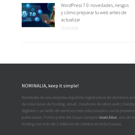
WordPress 7.0: novedades, riesgos
y cómo preparar tu web antes de
actualizar
15/04/2026
NOMINALIA, keep it simple!
Nominalia es una empresa española registradora de dominios ac
de soluciones de hosting, email, creadores de sitios web y tiendas
digitales y un sinfín de servicios más relacionados con la presenci
particulares. Forma parte del Grupo europeo
team.blue
, uno de l
hosting con más de 2 millones de clientes en toda Europa.