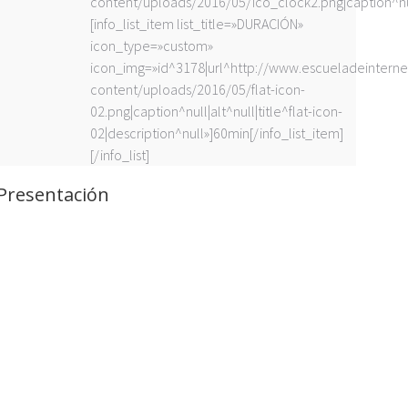
content/uploads/2016/05/ico_clock2.png|caption^null|
[info_list_item list_title=»DURACIÓN»
icon_type=»custom»
icon_img=»id^3178|url^http://www.escueladeintern
content/uploads/2016/05/flat-icon-
02.png|caption^null|alt^null|title^flat-icon-
02|description^null»]60min[/info_list_item]
[/info_list]
Presentación