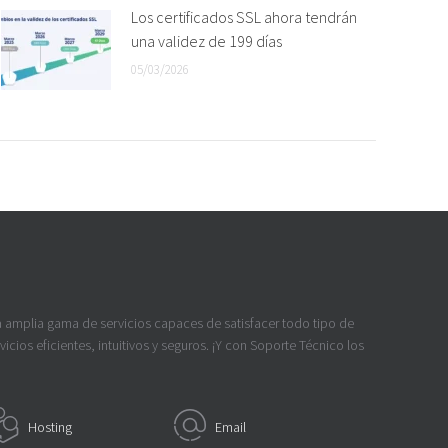
Los certificados SSL ahora tendrán
una validez de 199 días
05/03/2026
a amplia gama de servicios capaces de satisfacer todo tipo de
icios eficientes, intuitivos y seguros. ¡Y con Soporte Técnico los
Hosting
Email