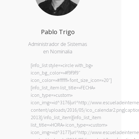
Pablo Trigo
Administrador de Sistemas
en Nominalia
[info_list style=»circle with_bg»
icon_bg_color=»#f9f9f9″
icon_color=»#ffffff» font_size_icon=»20″]
[info_list_item list_title=»FECHA»
icon_type=»custom»
icon_img=»id^3176|url^http://www.escueladeintern
content/uploads/2016/05/ico_calendar2.png|caption^n
2013[/info_list_item][info_list_item
list_title=»HORA» icon_type=»custom»
icon_img=»id^3177|url^http://www.escueladeintern