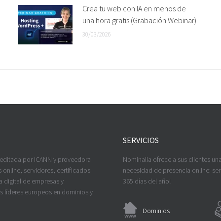
Crea tu web con IA en menos de
una hora gratis (Grabación Webinar)
30/03/2026
SERVICIOS
reditada por ICANN y proveedora
Nominalia ofrece a sus clientes un
 online, servidores, certificados
necesidad de presencia online: serv
a digital de empresas y
365 días del año!
os líderes europeos en dominios y
Dominios