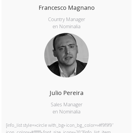
Francesco Magnano
Country Manager
en Nominalia
Julio Pereira
Sales Manager
en Nominalia
[info_list style=»circle with_bg» icon_bg_color=»#f9f9f9″
icon_color=»#ffffff» font_size_icon=»20″][info_list_item