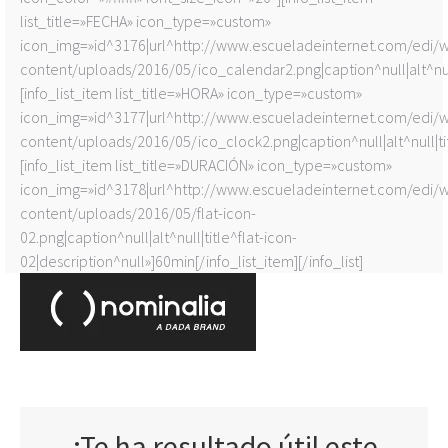
list_title=»FECHA» icon_type=»custom»
icon_img=»id^3176|url^http://www.escueladeinternet.com/edi/
content/uploads/2016/05/ico_calendar2.png|caption^null|alt^null|
[info_list_item list_title=»HORA» icon_type=»custom»
icon_img=»id^3177|url^http://www.escueladeinternet.com/edi/
content/uploads/2016/05/ico_clock2.png|caption^null|alt^null|tit
[info_list_item list_title=»DURACIÓN» icon_type=»custom»
icon_img=»id^3178|url^http://www.escueladeinternet.com/edi/
content/uploads/2016/05/flat-icon-
02.png|caption^null|alt^null|title^flat-icon-
02|description^null»]60min[/info_list_item][/info_list]
¿Te ha resultado útil este