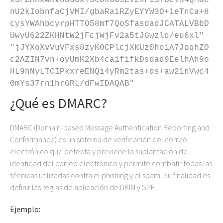
xSFZMKxwRv8ou0xT3eOkGGsEvzxF1SfBeVN4QMwC
nU2kIobnfaCjVMI/gbaRaiRZyEYYW3O+ieTnCa+8
cysYWAhbcyrpHTTO58mf7QoSfasdadJCATALVBbD
UwyU622ZKHNtW2jFcjWjFv2a5tJGwzlq/eu6xl" 
"jJYXoXvVuVFxs8zyK0CPlcjXKUz0ho1A7JqqhZO
c2AZIN7vn+oyUmK2Xb4ca1fifkDsdad9EelhAh9o
HL9hNyLTCIPkxreENQi4yRm2tas+ds+aw21nVwc4
0mYs37rn1hrGRL/dFwIDAQAB"
¿Qué es DMARC?
DMARC (Domain-based Message Authentication Reporting and
Conformance) es un sistema de verificación del correo
electrónico que detecta y previene la suplantación de
identidad del correo electrónico y permite combatir todas las
técnicas utilizadas contra el phishing y el spam. Su finalidad es
definir las reglas de aplicación de DKIM y SPF
Ejemplo: