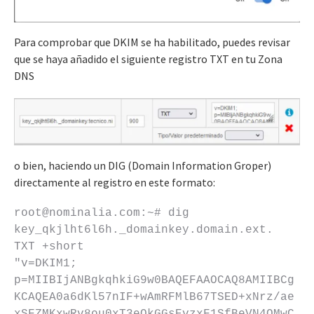
Para comprobar que DKIM se ha habilitado, puedes revisar
que se haya añadido el siguiente registro TXT en tu Zona
DNS
o bien, haciendo un DIG (Domain Information Groper)
directamente al registro en este formato:
root@nominalia.com:~# dig 
key_qkjlht6l6h._domainkey.domain.ext. 
TXT +short
"v=DKIM1; 
p=MIIBIjANBgkqhkiG9w0BAQEFAAOCAQ8AMIIBCg
KCAQEA0a6dKl57nIF+wAmRFMlB67TSED+xNrz/ae