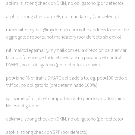
adkim=s; strong check on DKIM, no obligatorio (por defecto)
aspf=s; strong check on SPF, not mandatory (por defecto)
rua=mailto:mymail@mydomain.com is the address to send the
aggregated reports, not mandatory (por defecto sin envío)
ruf=mailto:legalmail@mymail.com es la dirección para enviar
la copia forense de todo el mensaje no pasando el control
DMARC, no es obligatorio (por defecto sin envío)
pct= is he % of traffic DMARC aplicado a to, eg. pct=100 todo el
tráfico, no obligatorio (predeterminado 100%)
sp= same of p=, es el comportamiento para los subdominios.
No es obligatorio
adkim=s; strong check on DKIM, no obligatorio (por defecto)
aspf=s; strong check on SPF (por defecto)