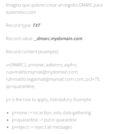
Imagina que quieres crear un registro DMARC para
tudominio.com
Record type:
TXT
Record value:
_dmarc.mydomain.com
Record content (example):
v=DMARC1; p=none; adkim=s; aspf=s;
rua=mailto:mymail@mydomain.com;
ruf=mailto:legalmail@mymail.com.com; pct=70;
sp=quarantine;
p= is the rule to apply, mandatory. Example:
p=none -> no action, only data gathering
p=quarantine -> put in quarantine
p=reject -> reject all messages