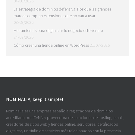
04/08/2026
La estrategia de dominios defensiva: Por qué las grandes
marcas compran extensiones que no van a usar
03/08/2026
Herramientas para digitalizar tu negocio este verano
24/07/2026
Cómo crear una tienda online en WordPress
21/07/2026
NOMINALIA, keep it simple!
Nominalia es una empresa española registradora de dominios
acreditada por ICANN y proveedora de soluciones de hosting, email,
creadores de sitios web y tiendas online, servidores, certificados
digitales y un sinfín de servicios más relacionados con la presencia