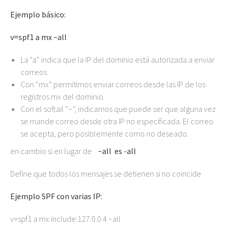
Ejemplo básico:
v=spf1 a mx ~all
La “a” indica que la IP del dominio está autorizada a enviar
correos.
Con “mx” permitimos enviar correos desde las IP de los
registros mx del dominio.
Con el softail “~”, indicamos que puede ser que alguna vez
se mande correo desde otra IP no especificada. El correo
se acepta, pero posiblemente como no deseado.
en cambio si en lugar de
~all es -all
Define que todos los mensajes se detienen si no coincide
Ejemplo SPF con varias IP:
v=spf1 a mx include:127.0.0.4 ~all