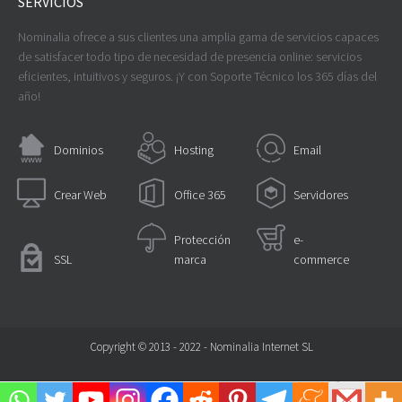
SERVICIOS
Nominalia ofrece a sus clientes una amplia gama de servicios capaces
de satisfacer todo tipo de necesidad de presencia online: servicios
eficientes, intuitivos y seguros. ¡Y con Soporte Técnico los 365 días del
año!
Dominios
Hosting
Email
Crear Web
Office 365
Servidores
Protección
e-
SSL
marca
commerce
Copyright © 2013 - 2022 - Nominalia Internet SL