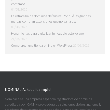
contamos
04/08/2026
La estrategia de dominios defensiva: Por qué las grandes
marcas compran extensiones que no van a usar
03/08/2026
Herramientas para digitalizar tu negocio este verano
24/07/2026
Cómo crear una tienda online en WordPress
21/07/2026
NOMINALIA, keep it simple!
Nominalia es una empresa española registradora de dominios
acreditada por ICANN y proveedora de soluciones de hosting, email,
creadores de sitios web y tiendas online, servidores, certificados