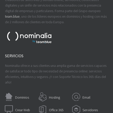
digitales y un sinfín de servicios más relacionados con la presencia
digital de empresas y particulares. Forma parte del Grupo europeo
team.blue
, uno de los líderes europeos en dominios y hosting con más
de 2 millones de clientes en toda Europa.
SERVICIOS
Nominalia ofrece a sus clientes una amplia gama de servicios capaces
de satisfacer todo tipo de necesidad de presencia online: servicios
eficientes, intuitivos y seguros. ¡Y con Soporte Técnico los 365 días del
año!
Dominios
Hosting
Email
Crear Web
Office 365
Servidores