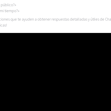
 público?»
 mi tiempo?»
iones que te ayuden a obtener respuestas detalladas y útiles de Ch
icas!