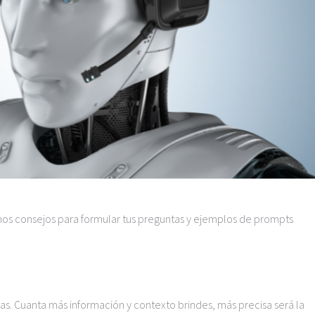
unos consejos para formular tus preguntas y ejemplos de prompts
gas. Cuanta más información y contexto brindes, más precisa será la