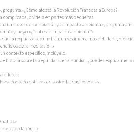
ia», pregunta «¿Cómo afectó la Revolución Francesa a Europa?»
nta complicada, divídela en partes más pequeñas.
iona un motor de combustión y su impacto ambiental», pregunta pri
rna?» y luego «¿Cuál es su impacto ambiental?»
res que la respuesta sea una lista, un resumen o más detallada, menció
beneficios de la meditación.»
e un contexto específico, inclúyelo.
de historia sobre la Segunda Guerra Mundial, ¿puedes explicarme las
, pídelos.
n adoptado políticas de sostenibilidad exitosas.»
ncillos.»
 el mercado laboral?»