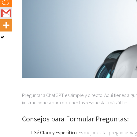
Preguntar a ChatGPT es simple y directo. Aquí tienes alg
(instrucciones) para obtener las respuestas más útiles:
Consejos para Formular Preguntas:
Sé Claro y Específico
: Es mejor evitar preguntas va