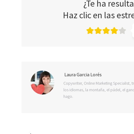
¿Te ha result
Haz clic en las estr
Laura Garcia Lorés
Copywriter, Online Marketing Specialist, t
los idiomas, la montaña, el pádel, el ganc
hago.