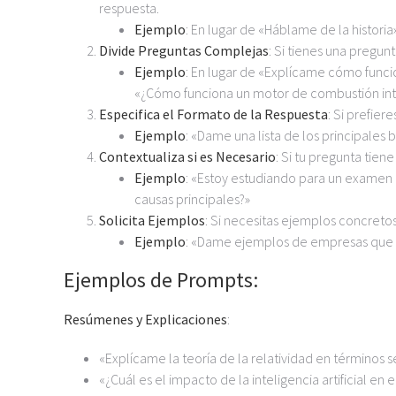
respuesta.
Ejemplo
: En lugar de «Háblame de la histor
Divide Preguntas Complejas
: Si tienes una pregu
Ejemplo
: En lugar de «Explícame cómo func
«¿Cómo funciona un motor de combustión inte
Especifica el Formato de la Respuesta
: Si prefie
Ejemplo
: «Dame una lista de los principales 
Contextualiza si es Necesario
: Si tu pregunta tien
Ejemplo
: «Estoy estudiando para un examen 
causas principales?»
Solicita Ejemplos
: Si necesitas ejemplos concretos
Ejemplo
: «Dame ejemplos de empresas que ha
Ejemplos de Prompts:
Resúmenes y Explicaciones
:
«Explícame la teoría de la relatividad en términos se
«¿Cuál es el impacto de la inteligencia artificial en