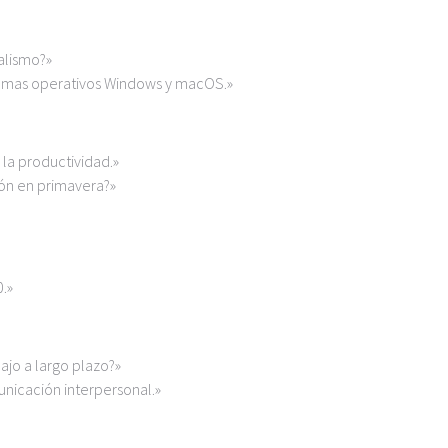
ialismo?»
stemas operativos Windows y macOS.»
 la productividad.»
pón en primavera?»
.»
ajo a largo plazo?»
unicación interpersonal.»