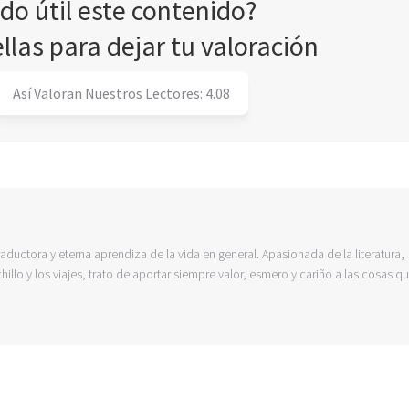
ado útil este contenido?
ellas para dejar tu valoración
Así Valoran Nuestros Lectores:
4.08
raductora y eterna aprendiza de la vida en general. Apasionada de la literatura,
hillo y los viajes, trato de aportar siempre valor, esmero y cariño a las cosas q