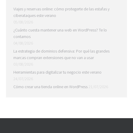
Viajes y reservas online: cómo protegerte de las estafas y
ciberataques este verano
05/08/2026
¿Cuánto cuesta mantener una web en WordPress? Te lo
contamos
04/08/2026
La estrategia de dominios defensiva: Por qué las grandes
marcas compran extensiones que no van a usar
03/08/2026
Herramientas para digitalizar tu negocio este verano
24/07/2026
Cómo crear una tienda online en WordPress
21/07/2026