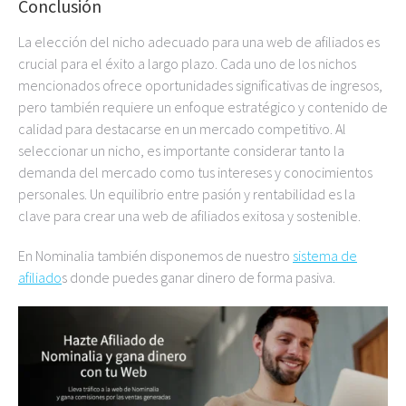
Conclusión
La elección del nicho adecuado para una web de afiliados es
crucial para el éxito a largo plazo. Cada uno de los nichos
mencionados ofrece oportunidades significativas de ingresos,
pero también requiere un enfoque estratégico y contenido de
calidad para destacarse en un mercado competitivo. Al
seleccionar un nicho, es importante considerar tanto la
demanda del mercado como tus intereses y conocimientos
personales. Un equilibrio entre pasión y rentabilidad es la
clave para crear una web de afiliados exitosa y sostenible.
En Nominalia también disponemos de nuestro
sistema de
afiliado
s donde puedes ganar dinero de forma pasiva.