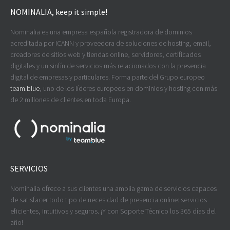
NOMINALIA, keep it simple!
Nominalia es una empresa española registradora de dominios
acreditada por ICANN y proveedora de soluciones de hosting, email,
creadores de sitios web y tiendas online, servidores, certificados
digitales y un sinfín de servicios más relacionados con la presencia
digital de empresas y particulares. Forma parte del Grupo europeo
team.blue
, uno de los líderes europeos en dominios y hosting con más
de 2 millones de clientes en toda Europa.
SERVICIOS
Nominalia ofrece a sus clientes una amplia gama de servicios capaces
de satisfacer todo tipo de necesidad de presencia online: servicios
eficientes, intuitivos y seguros. ¡Y con Soporte Técnico los 365 días del
año!