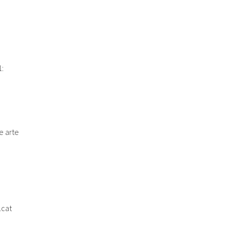
:
e arte
.cat