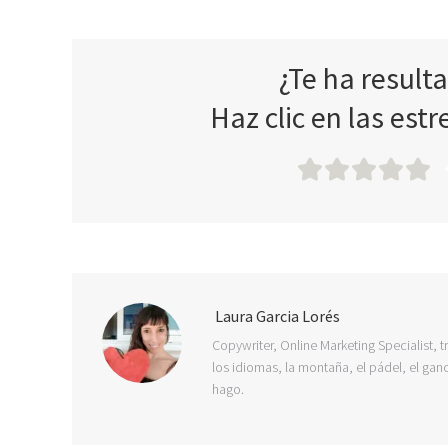
¿Te ha result
Haz clic en las estr
Laura Garcia Lorés
Copywriter, Online Marketing Specialist, t
los idiomas, la montaña, el pádel, el ganc
hago.