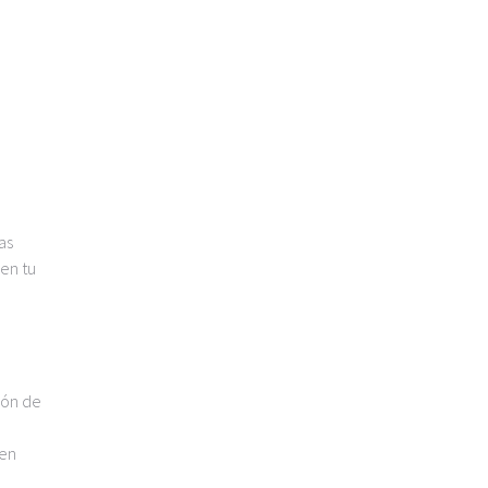
as
 en tu
ión de
 en