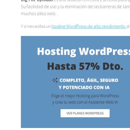
Su facilidad de uso y la eliminación de las barreras de 
muchos sitios web.
Y si necesitas un
hosting WordPress de alto rendimiento
a