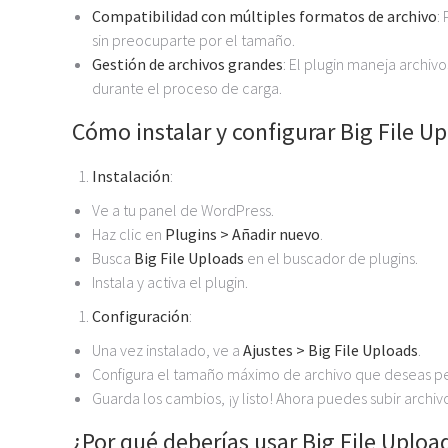
Compatibilidad con múltiples formatos de archivo
:
sin preocuparte por el tamaño.
Gestión de archivos grandes
: El plugin maneja archiv
durante el proceso de carga.
Cómo instalar y configurar Big File U
Instalación
:
Ve a tu panel de WordPress.
Haz clic en
Plugins > Añadir nuevo
.
Busca
Big File Uploads
en el buscador de plugins.
Instala y activa el plugin.
Configuración
:
Una vez instalado, ve a
Ajustes > Big File Uploads
.
Configura el tamaño máximo de archivo que deseas per
Guarda los cambios, ¡y listo! Ahora puedes subir archi
¿Por qué deberías usar Big File Uploa