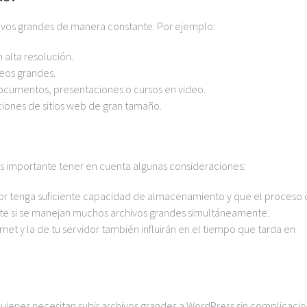
chivos grandes de manera constante. Por ejemplo:
alta resolución.
eos grandes.
cumentos, presentaciones o cursos en video.
iones de sitios web de gran tamaño.
 es importante tener en cuenta algunas consideraciones:
dor tenga suficiente capacidad de almacenamiento y que el proceso
e si se manejan muchos archivos grandes simultáneamente.
rnet y la de tu servidor también influirán en el tiempo que tarda en
 quienes necesitan subir archivos grandes a WordPress sin complicacio