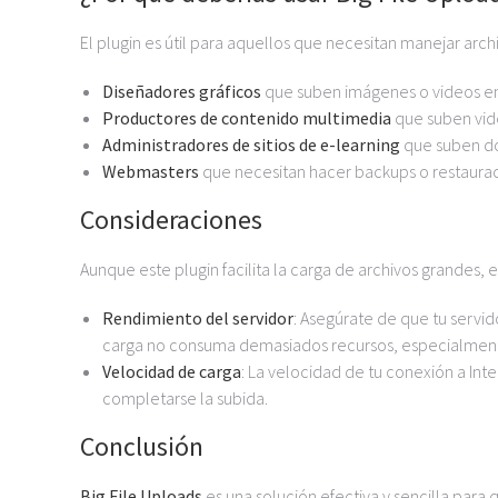
El plugin es útil para aquellos que necesitan manejar ar
Diseñadores gráficos
que suben imágenes o videos en 
Productores de contenido multimedia
que suben vid
Administradores de sitios de e-learning
que suben do
Webmasters
que necesitan hacer backups o restaurac
Consideraciones
Aunque este plugin facilita la carga de archivos grandes,
Rendimiento del servidor
: Asegúrate de que tu servi
carga no consuma demasiados recursos, especialment
Velocidad de carga
: La velocidad de tu conexión a Inte
completarse la subida.
Conclusión
Big File Uploads
es una solución efectiva y sencilla para