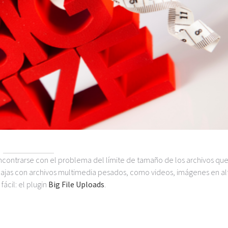
contrarse con el problema del límite de tamaño de los archivos que
rabajas con archivos multimedia pesados, como videos, imágenes en al
ácil: el plugin
Big File Uploads
.