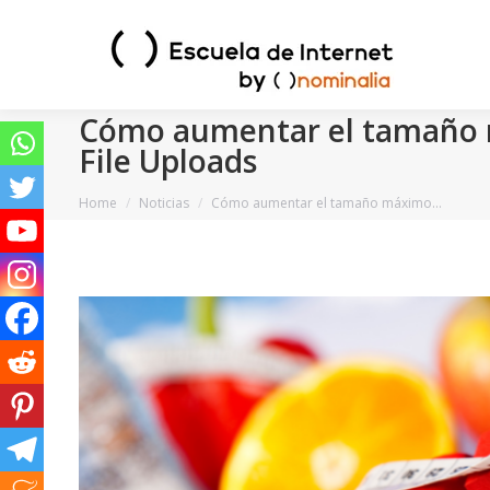
Cómo aumentar el tamaño m
File Uploads
You are here:
Home
Noticias
Cómo aumentar el tamaño máximo…