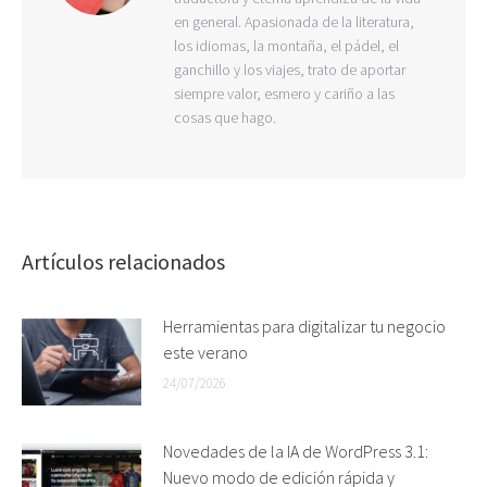
en general. Apasionada de la literatura,
los idiomas, la montaña, el pádel, el
ganchillo y los viajes, trato de aportar
siempre valor, esmero y cariño a las
cosas que hago.
Artículos relacionados
Herramientas para digitalizar tu negocio
este verano
24/07/2026
Novedades de la IA de WordPress 3.1:
Nuevo modo de edición rápida y