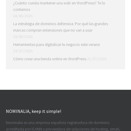
¿Cuánto cuesta mantener una web en WordPress? Te lo
contamos
04/08/2026
La estrategia de dominios defensiva: Por qué las grandes
marcas compran extensiones que no van a usar
03/08/2026
Herramientas para digitalizar tu negocio este verano
24/07/2026
Cómo crear una tienda online en WordPress
21/07/2026
NOMINALIA, keep it simple!
Nominalia es una empresa española registradora de dominios
acreditada por ICANN y proveedora de soluciones de hosting, email,