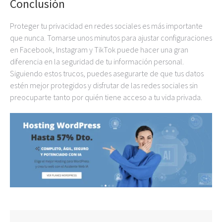
Conclusión
Proteger tu privacidad en redes sociales es más importante
que nunca. Tomarse unos minutos para ajustar configuraciones
en Facebook, Instagram y TikTok puede hacer una gran
diferencia en la seguridad de tu información personal.
Siguiendo estos trucos, puedes asegurarte de que tus datos
estén mejor protegidos y disfrutar de las redes sociales sin
preocuparte tanto por quién tiene acceso a tu vida privada.