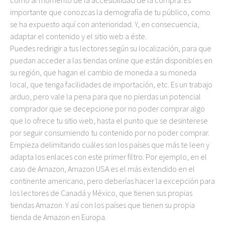
como al momento de la accesibilidad de la compra. Es
importante que conozcas la demografía de tu público, como
se ha expuesto aquí con anterioridad. Y, en consecuencia,
adaptar el contenido y el sitio web a éste.
Puedes redirigir a tus lectores según su localización, para que
puedan acceder a las tiendas online que están disponibles en
su región, que hagan el cambio de moneda a su moneda
local, que tenga facilidades de importación, etc. Es un trabajo
arduo, pero vale la pena para que no pierdas un potencial
comprador que se decepcione por no poder comprar algo
que lo ofrece tu sitio web, hasta el punto que se desinterese
por seguir consumiendo tu contenido por no poder comprar.
Empieza delimitando cuáles son los países que más te leen y
adapta los enlaces con este primer filtro. Por ejemplo, en el
caso de Amazon, Amazon USA es el más extendido en el
continente americano, pero deberías hacer la excepción para
los lectores de Canadá y México, que tienen sus propias
tiendas Amazon. Y así con los países que tienen su propia
tienda de Amazon en Europa.