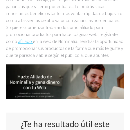
ganancias que si fieran pocentuales. Le podrás sacar
importantes beneficios tanto a las ventas rápidas de bajo valor
como a las ventas de alto valor con ganancias porcentuales.
Si quieres comenzar trabajando como afiliado para
promocionar productos para hacer páginas web, regístrate
como
afiliado
en la web de Nominalia. Tendrás la oportunidad
de promocionar sus productos de la forma que más te guste y
que te parezca viable según el público al que apuntes.
¿Te ha resultado útil este