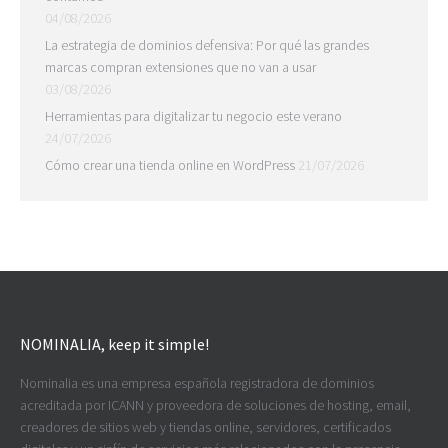
04/08/2026
La estrategia de dominios defensiva: Por qué las grandes
marcas compran extensiones que no van a usar
03/08/2026
Herramientas para digitalizar tu negocio este verano
24/07/2026
Cómo crear una tienda online en WordPress
21/07/2026
NOMINALIA, keep it simple!
Nominalia es una empresa española registradora de dominios
acreditada por ICANN y proveedora de soluciones de hosting, email,
creadores de sitios web y tiendas online, servidores, certificados