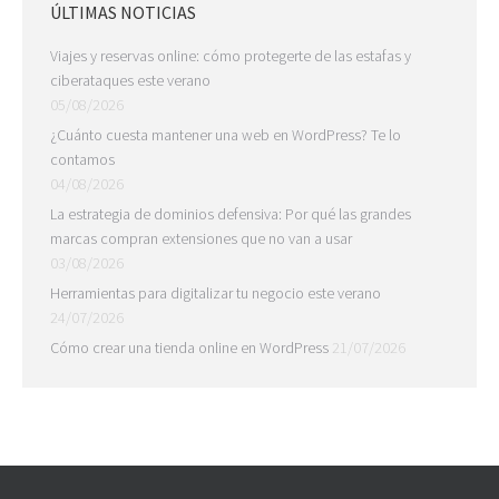
ÚLTIMAS NOTICIAS
Viajes y reservas online: cómo protegerte de las estafas y
ciberataques este verano
05/08/2026
¿Cuánto cuesta mantener una web en WordPress? Te lo
contamos
04/08/2026
La estrategia de dominios defensiva: Por qué las grandes
marcas compran extensiones que no van a usar
03/08/2026
Herramientas para digitalizar tu negocio este verano
24/07/2026
Cómo crear una tienda online en WordPress
21/07/2026