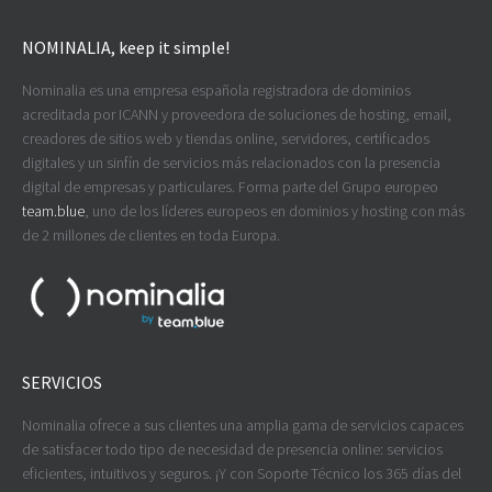
NOMINALIA, keep it simple!
Nominalia es una empresa española registradora de dominios
acreditada por ICANN y proveedora de soluciones de hosting, email,
creadores de sitios web y tiendas online, servidores, certificados
digitales y un sinfín de servicios más relacionados con la presencia
digital de empresas y particulares. Forma parte del Grupo europeo
team.blue
, uno de los líderes europeos en dominios y hosting con más
de 2 millones de clientes en toda Europa.
SERVICIOS
Nominalia ofrece a sus clientes una amplia gama de servicios capaces
de satisfacer todo tipo de necesidad de presencia online: servicios
eficientes, intuitivos y seguros. ¡Y con Soporte Técnico los 365 días del