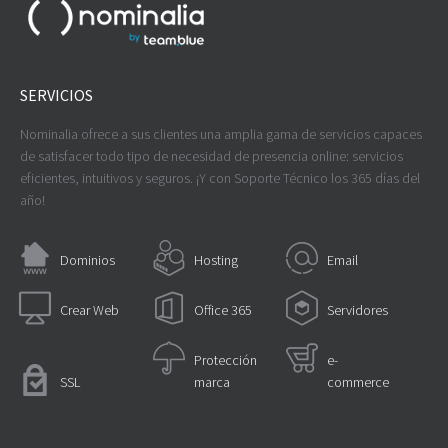
SERVICIOS
Nominalia ofrece a sus clientes una amplia gama de servicios capaces
de satisfacer todo tipo de necesidad de presencia online: servicios
eficientes, intuitivos y seguros. ¡Y con Soporte Técnico los 365 días del
año!
Dominios
Hosting
Email
Crear Web
Office 365
Servidores
Protección
e-
SSL
marca
commerce