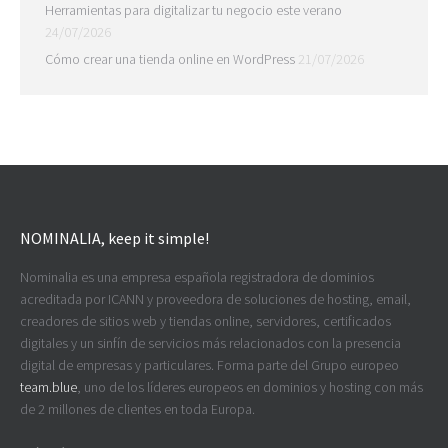
Herramientas para digitalizar tu negocio este verano
24/07/2026
Cómo crear una tienda online en WordPress
21/07/2026
NOMINALIA, keep it simple!
Nominalia es una empresa española registradora de dominios
acreditada por ICANN y proveedora de soluciones de hosting, email,
creadores de sitios web y tiendas online, servidores, certificados
digitales y un sinfín de servicios más relacionados con la presencia
digital de empresas y particulares. Forma parte del Grupo europeo
team.blue
, uno de los líderes europeos en dominios y hosting con más
de 2 millones de clientes en toda Europa.