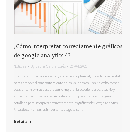
¿Cómo interpretar correctamente gráficos
de google analytics 4?
Noticias
By
Laura Garcia Lorés
20/04/2023
Interpretar correctamente los gráficos de Google Analytics es fundamental
para entender el comportamiento de los usuarios en un sitio web y tomar
decisiones informadas sobre cómo mejorar la experiencia del usuario y
aumentar las conversiones. A continuación, presentamos una guía
detallada para interpretar correctamente los gráficos de Google Analytics.
Antes de comenzar, es importante asegurarse…
Details