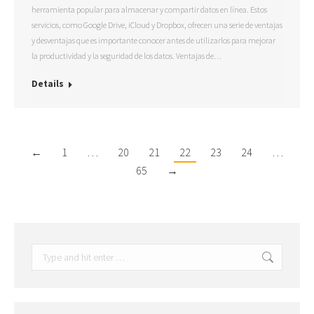
herramienta popular para almacenar y compartir datos en línea. Estos
servicios, como Google Drive, iCloud y Dropbox, ofrecen una serie de ventajas
y desventajas que es importante conocer antes de utilizarlos para mejorar
la productividad y la seguridad de los datos. Ventajas de…
Details
←
1
…
20
21
22
23
24
…
65
→
Search: