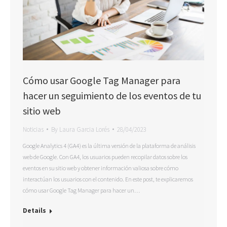
Cómo usar Google Tag Manager para
hacer un seguimiento de los eventos de tu
sitio web
Noticias
By
Laura Garcia Lorés
28/04/2023
Google Analytics 4 (GA4) es la última versión de la plataforma de análisis
web de Google. Con GA4, los usuarios pueden recopilar datos sobre los
eventos en su sitio web y obtener información valiosa sobre cómo
interactúan los usuarios con el contenido. En este post, te explicaremos
cómo usar Google Tag Manager para hacer un…
Details