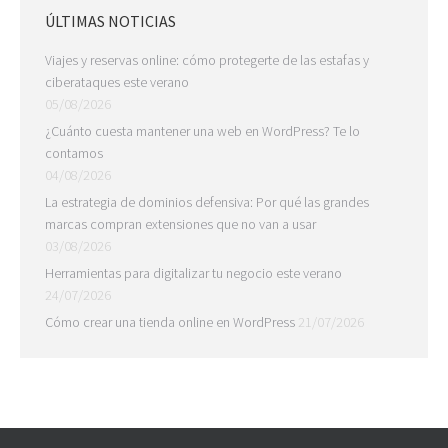
ÚLTIMAS NOTICIAS
Viajes y reservas online: cómo protegerte de las estafas y
ciberataques este verano
05/08/2026
¿Cuánto cuesta mantener una web en WordPress? Te lo
contamos
04/08/2026
La estrategia de dominios defensiva: Por qué las grandes
marcas compran extensiones que no van a usar
03/08/2026
Herramientas para digitalizar tu negocio este verano
24/07/2026
Cómo crear una tienda online en WordPress
21/07/2026