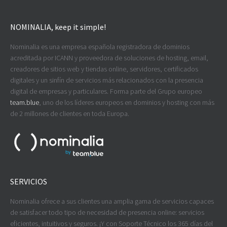
NOMINALIA, keep it simple!
Nominalia es una empresa española registradora de dominios
acreditada por ICANN y proveedora de soluciones de hosting, email,
creadores de sitios web y tiendas online, servidores, certificados
digitales y un sinfín de servicios más relacionados con la presencia
digital de empresas y particulares. Forma parte del Grupo europeo
team.blue
, uno de los líderes europeos en dominios y hosting con más
de 2 millones de clientes en toda Europa.
SERVICIOS
Nominalia ofrece a sus clientes una amplia gama de servicios capaces
de satisfacer todo tipo de necesidad de presencia online: servicios
eficientes, intuitivos y seguros. ¡Y con Soporte Técnico los 365 días del