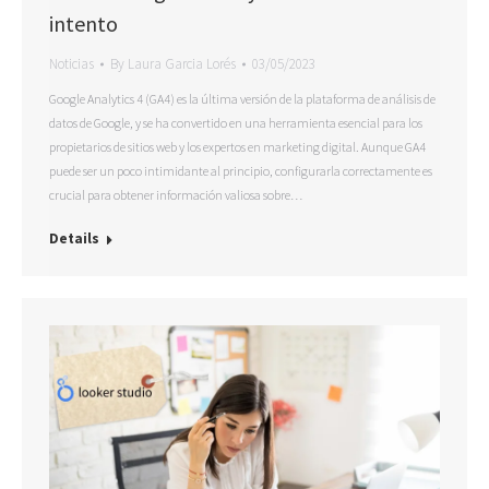
intento
Noticias
By
Laura Garcia Lorés
03/05/2023
Google Analytics 4 (GA4) es la última versión de la plataforma de análisis de
datos de Google, y se ha convertido en una herramienta esencial para los
propietarios de sitios web y los expertos en marketing digital. Aunque GA4
puede ser un poco intimidante al principio, configurarla correctamente es
crucial para obtener información valiosa sobre…
Details