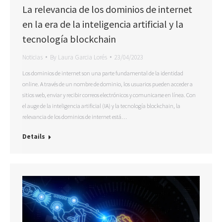
La relevancia de los dominios de internet
en la era de la inteligencia artificial y la
tecnología blockchain
Noticias
By
Laura Garcia Lorés
23/04/2023
Los dominios de internet son una parte fundamental de la identidad
online. A través de un nombre de dominio, los usuarios pueden acceder a
sitios web, enviar y recibir correos electrónicos y comunicarse en línea. Con
el auge de la inteligencia artificial (IA) y la tecnología blockchain, la
relevancia de los dominios de internet está…
Details