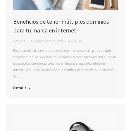
Beneficios de tener múltiples dominios
para tu marca en internet
Noticias
By
Laura Garcia Lorés
26/04/2023
En la actualidad, tener una presencia en línea es esencial para cualquier
empresa que busque expandir su alcance y atraer a nuevos clientes. Uno de
los aspectos clave de esta presencia en línea es el uso de dominios de
internet, ya que son la dirección que se utiliza para acceder a un sitio web.
Si…
Details