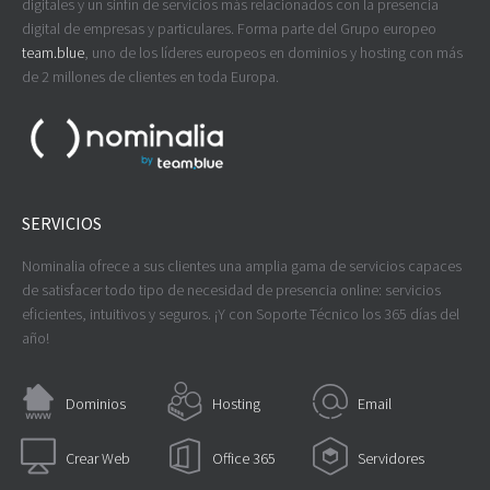
digitales y un sinfín de servicios más relacionados con la presencia
digital de empresas y particulares. Forma parte del Grupo europeo
team.blue
, uno de los líderes europeos en dominios y hosting con más
de 2 millones de clientes en toda Europa.
SERVICIOS
Nominalia ofrece a sus clientes una amplia gama de servicios capaces
de satisfacer todo tipo de necesidad de presencia online: servicios
eficientes, intuitivos y seguros. ¡Y con Soporte Técnico los 365 días del
año!
Dominios
Hosting
Email
Crear Web
Office 365
Servidores