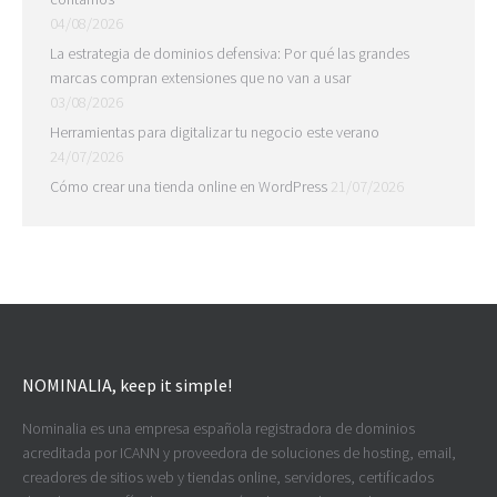
04/08/2026
La estrategia de dominios defensiva: Por qué las grandes
marcas compran extensiones que no van a usar
03/08/2026
Herramientas para digitalizar tu negocio este verano
24/07/2026
Cómo crear una tienda online en WordPress
21/07/2026
NOMINALIA, keep it simple!
Nominalia es una empresa española registradora de dominios
acreditada por ICANN y proveedora de soluciones de hosting, email,
creadores de sitios web y tiendas online, servidores, certificados