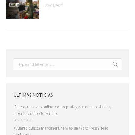
22/04/2026
Search:
ÚLTIMAS NOTICIAS
Viajes y reservas online: cómo protegerte de las estafas y
ciberataques este verano
05/08/2026
¿Cuánto cuesta mantener una web en WordPress? Te lo
contamos