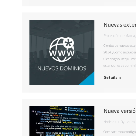
Nuevas exte
Protección de Marca
Cientos de nuevas exte
2014. ¿Cómo se pueden
Clearinghouse? ¡Nuestr
extensiones de domini
Details
Nueva versió
Noticias
By
Laura 
Compartimos contigo u