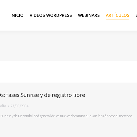
INICIO
VIDEOS WORDPRESS
WEBINARS
ARTÍCULOS
 fases Sunrise y de registro libre
alia
27/01/2014
l Sunrise y de Disponibilidad general de los nuevos dominios que van lanzándose al mercado.