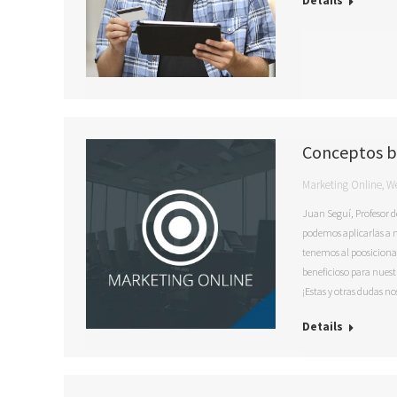
Details
Conceptos bá
Marketing Online
,
W
Juan Seguí, Profesor d
podemos aplicarlas a 
tenemos al poosicionam
beneficioso para nues
¡Estas y otras dudas n
Details