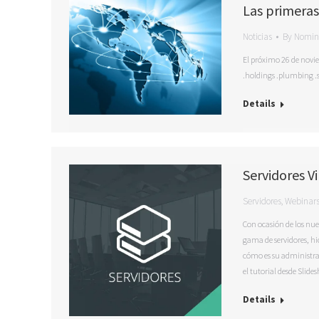
Las primeras
Noticias
By
Nomin
El próximo 26 de novie
.holdings .plumbing .s
Details
Servidores Vi
Servidores
,
Webinar
Con ocasión de los nu
gama de servidores, hi
cómo es su administrac
el tutorial desde Slides
Details