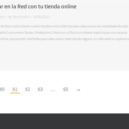
r en la Red con tu tienda online
ars
By
Nominalia
24/09/2013
e Nominalia ofrecen cuatro tiendas online distintas para adecuarse a las necesidades de todo
Packs E-commerce Starter, Professional, Premium y Platinum ofrecen todo lo que uno necesita
online, ya que están diseñados para adecuarse a todo tipo de negocio. En este webinar explicam
60
61
62
63
…
65
→