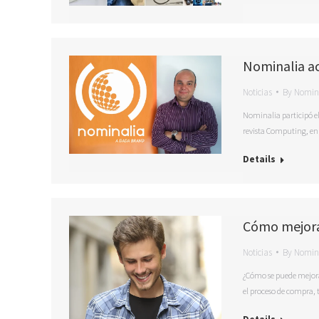
Nominalia a
Noticias
By
Nomin
Nominalia participó el
revista Computing, en 
Details
Cómo mejorar
Noticias
By
Nomin
¿Cómo se puede mejorar
el proceso de compra, 