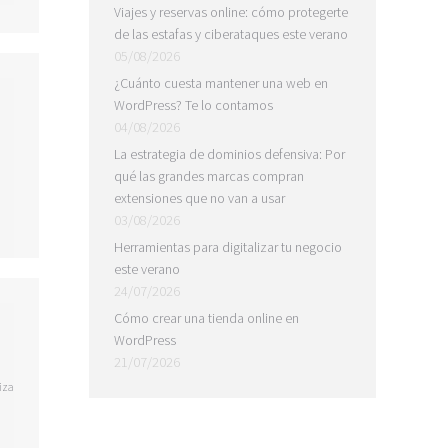
Viajes y reservas online: cómo protegerte
de las estafas y ciberataques este verano
05/08/2026
¿Cuánto cuesta mantener una web en
WordPress? Te lo contamos
04/08/2026
La estrategia de dominios defensiva: Por
qué las grandes marcas compran
extensiones que no van a usar
03/08/2026
Herramientas para digitalizar tu negocio
este verano
24/07/2026
Cómo crear una tienda online en
WordPress
21/07/2026
iza