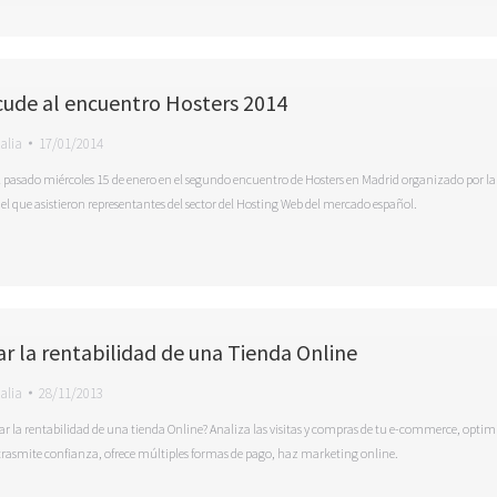
cude al encuentro Hosters 2014
alia
17/01/2014
 pasado miércoles 15 de enero en el segundo encuentro de Hosters en Madrid organizado por la
el que asistieron representantes del sector del Hosting Web del mercado español.
 la rentabilidad de una Tienda Online
alia
28/11/2013
 la rentabilidad de una tienda Online? Analiza las visitas y compras de tu e-commerce, optim
trasmite confianza, ofrece múltiples formas de pago, haz marketing online.