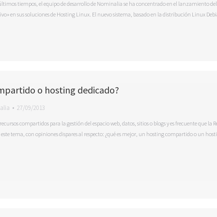
últimos tiempos, el equipo de desarrollo de Nominalia se ha concentrado en el lanzamiento del
vo» en sus soluciones de Hosting Linux. El nuevo sistema, basado en la distribución Linux Deb
mpartido o hosting dedicado?
alia
27/09/2013
cursos compartidos para la gestión del espacio web, datos, sitios o blogs y es frecuente que la R
 este tema, con opiniones dispares al respecto: ¿qué es mejor, un hosting compartido o un host