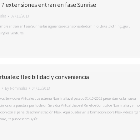
 7 extensiones entran en fase Sunrise
alia
07/11/2013
mbre entran en Fase Sunrise las siguientes extensiones de dominio: .bike .clothing .guru
ingles .ventures.
rtuales: flexibilidad y conveniencia
s
By
Nominalia
04/11/2013
evos Servidores Virtuales que estrena Nominalia, el pasado 31/10/2013 presentamos la nueva
cimos una puesta a punto de un Servidor Virtual desde el Panel de Control de Nominalia y vimo
ión con el panel de administración Plesk. Aquí puedes ver la formación sobre Plesk y descargar
hare, ¡te puede ser muy útil!