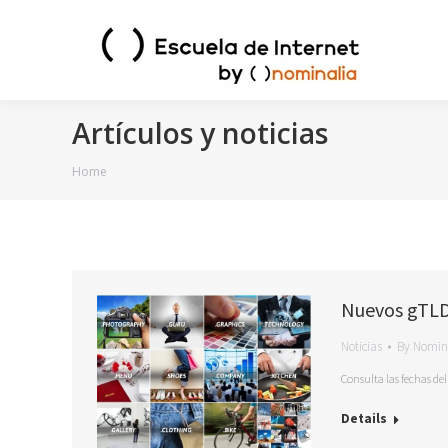
Artículos y noticias
You are here:
Home
Nuevos gTLDs:
Noticias
By
Nomin
Consulta las fechas de
Details