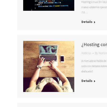
Hosting Linux! En los 
nuevo «sistema operati
7.0…
Details
¿Hosting co
Noticias
By
Nomin
A menudo se habla de re
arda con debates sobre
dedicado?
Details