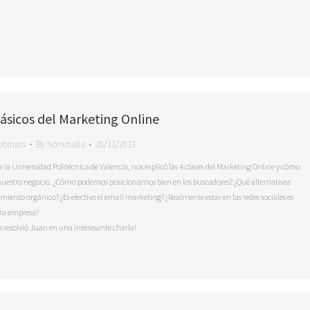
sicos del Marketing Online
ebinars
By
Nominalia
28/11/2013
e la Universidad Politécnica de Valencia, nos explicó las 4 claves del Marketing Online y cómo
nuestro negocio. ¿Cómo podemos posicionarnos bien en los buscadores? ¿Qué alternativas
iento orgánico? ¿Es efectivo el email marketing? ¿Realmente estar en las redes sociales es
tra empresa?
os resolvió Juan en una interesante charla!