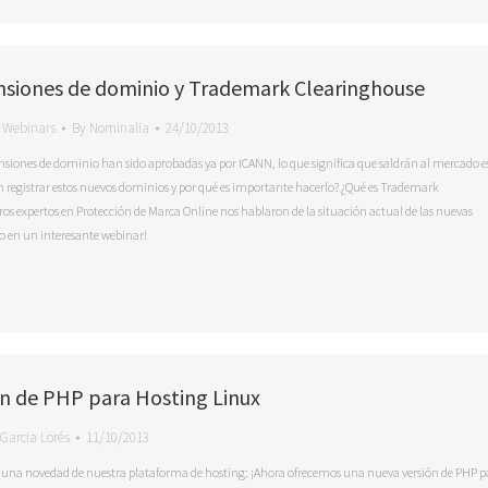
nsiones de dominio y Trademark Clearinghouse
,
Webinars
By
Nominalia
24/10/2013
nsiones de dominio han sido aprobadas ya por ICANN, lo que significa que saldrán al mercado e
 registrar estos nuevos dominios y por qué es importante hacerlo? ¿Qué es Trademark
os expertos en Protección de Marca Online nos hablaron de la situación actual de las nuevas
o en un interesante webinar!
n de PHP para Hosting Linux
Garcia Lorés
11/10/2013
na novedad de nuestra plataforma de hosting: ¡Ahora ofrecemos una nueva versión de PHP p