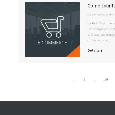
Cómo triunfa
e-Commerce
,
Webin
Los Packs E-commerce d
tipo de negocios. Los 
para crear una tienda 
cómo crear una…
Details
←
1
…
59