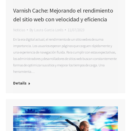
Varnish Cache: Mejorando el rendimiento
del sitio web con velocidad y eficiencia
Noticias
By
Laura Garcia Lorés
11/07/2023
En la era digital actual, el rendimiento de un sitio web es de suma
importancia. Los usuarios esperan páginas que carguen rápidamente y
una experiencia de navegación fluida. Para cumplir con estas expectativas,
los administradores y desarrolladores de sitios web buscan constantemente
formas de optimizar sus sitios y mejorar los tiempos de carga. Una
herramienta…
Details