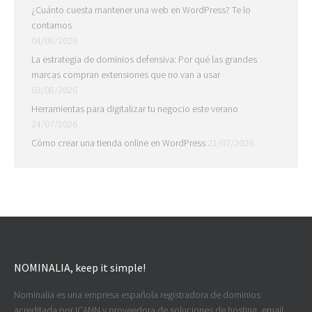
¿Cuánto cuesta mantener una web en WordPress? Te lo
contamos
04/08/2026
La estrategia de dominios defensiva: Por qué las grandes
marcas compran extensiones que no van a usar
03/08/2026
Herramientas para digitalizar tu negocio este verano
24/07/2026
Cómo crear una tienda online en WordPress
21/07/2026
NOMINALIA, keep it simple!
Nominalia es una empresa española registradora de dominios
acreditada por ICANN y proveedora de soluciones de hosting, email,