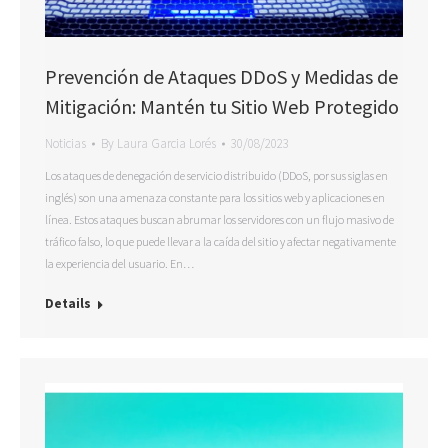
Prevención de Ataques DDoS y Medidas de
Mitigación: Mantén tu Sitio Web Protegido
Noticias
By
Laura Garcia Lorés
30/08/2023
Los ataques de denegación de servicio distribuido (DDoS, por sus siglas en
inglés) son una amenaza constante para los sitios web y aplicaciones en
línea. Estos ataques buscan abrumar los servidores con un flujo masivo de
tráfico falso, lo que puede llevar a la caída del sitio y afectar negativamente
la experiencia del usuario. En…
Details