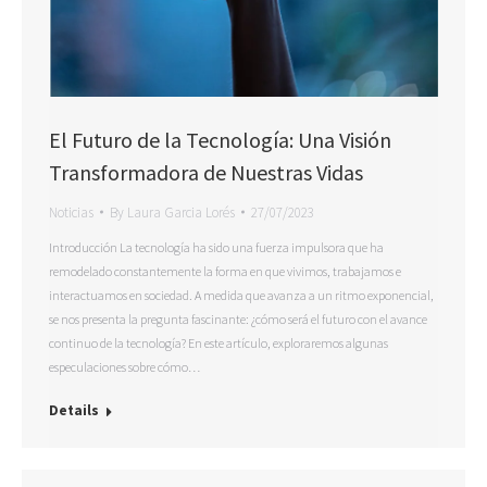
El Futuro de la Tecnología: Una Visión
Transformadora de Nuestras Vidas
Noticias
By
Laura Garcia Lorés
27/07/2023
Introducción La tecnología ha sido una fuerza impulsora que ha
remodelado constantemente la forma en que vivimos, trabajamos e
interactuamos en sociedad. A medida que avanza a un ritmo exponencial,
se nos presenta la pregunta fascinante: ¿cómo será el futuro con el avance
continuo de la tecnología? En este artículo, exploraremos algunas
especulaciones sobre cómo…
Details