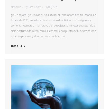
Noticias
By
Rita Soler
17/08/2023
¿Es un pájaro? ¿Es un avión? No. Es Starlink. Ahora también en España. En
febrero de 2023, las redes sociales hervían de actividad con imágenes y
comentarios sobre un llamativo tren de objetos luminosos atravesando el
cielo nocturno de la Península. Estos pequeños puntos de luz extrañaron a
muchas personas y algunas hasta hablaron de…
Details