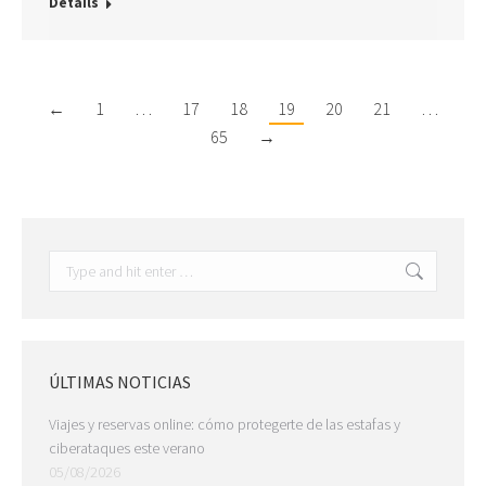
Details
←
1
…
17
18
19
20
21
…
65
→
Search:
ÚLTIMAS NOTICIAS
Viajes y reservas online: cómo protegerte de las estafas y
ciberataques este verano
05/08/2026