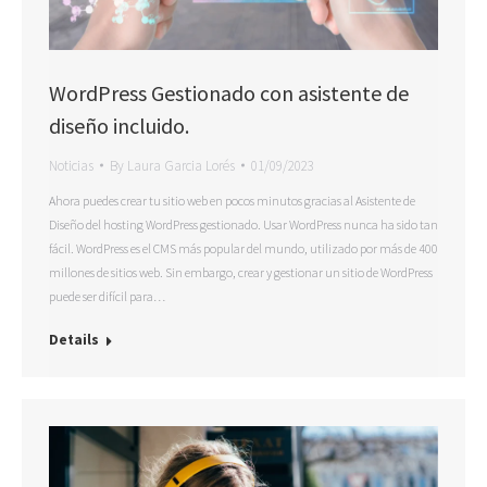
WordPress Gestionado con asistente de
diseño incluido.
Noticias
By
Laura Garcia Lorés
01/09/2023
Ahora puedes crear tu sitio web en pocos minutos gracias al Asistente de
Diseño del hosting WordPress gestionado. Usar WordPress nunca ha sido tan
fácil. WordPress es el CMS más popular del mundo, utilizado por más de 400
millones de sitios web. Sin embargo, crear y gestionar un sitio de WordPress
puede ser difícil para…
Details