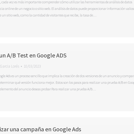
al, cada vez es más importante comprender cómo utilizar las herramientas de análisis de datos
cia online de un negocio o sitio web. El análisis de datos puede proporcionar información valio
e un sitio web, como la cantidad de visitantes que recibe, la tasa de…
un A/B Test en Google ADS
Garcia Lorés
10/03/2023
le Ads es un proceso sencillo que implica la creación de dos versiones de un anuncio y compar
terminar qué versión funciona mejor. Estos son los pasos para realizar una prueba A/B en Goo
 elemento del anuncio deseas probar Para realizar una prueba A/B…
zar una campaña en Google Ads