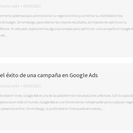
Garcia Lorés
09/03/2023
ramienta poderosa para promocionar tu negocio online y aumentar su visibilidad en los
 de Google. Sin embargo, para obtener los mejores resultados, es importante optimizar tu
ctiva. En este post, exploraremos algunos consejos para optimizar una campaña en Google A
no de…
el éxito de una campaña en Google Ads
Garcia Lorés
08/03/2023
licidad en línea, Google Ads es una de las plataformas más populares y efectivas. Con la capaci
e personas en todo el mundo, Google Ads es una herramienta indispensable para cualquier nego
presencia online. Sin embargo, la publicidad en línea puede ser costosa,…