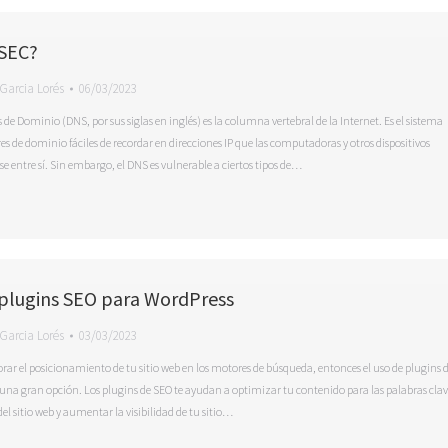
SEC?
Garcia Lorés
06/03/2023
de Dominio (DNS, por sus siglas en inglés) es la columna vertebral de la Internet. Es el sistema
s de dominio fáciles de recordar en direcciones IP que las computadoras y otros dispositivos
e entre sí. Sin embargo, el DNS es vulnerable a ciertos tipos de…
 plugins SEO para WordPress
Garcia Lorés
03/03/2023
rar el posicionamiento de tu sitio web en los motores de búsqueda, entonces el uso de plugins 
una gran opción. Los plugins de SEO te ayudan a optimizar tu contenido para las palabras clav
el sitio web y aumentar la visibilidad de tu sitio…