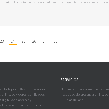
r un texto online. La tecnología ha avanzado tanto que, hoy en día, cualquiera puede publicar
23
24
25
26
…
65
→
SERVICIOS
reditada por ICANN y proveedora
Nominalia ofrece a sus clientes un
 online, servidores, certificados
necesidad de presencia online: serv
a digital de empresas y
365 días del año!
os líderes europeos en dominios y