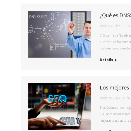
¿Qué es DNS
Noticias
By
Laura 
El Sistema de Nombres 
que traduce los nombre
utilizan para conectars
Details
Los mejores
Noticias
By
Laura 
Si estás buscando mejo
SEO para WordPress es 
mejorar la estructura d