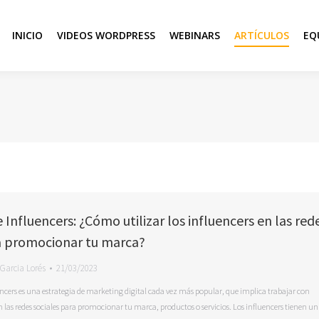
INICIO
VIDEOS WORDPRESS
WEBINARS
ARTÍCULOS
EQ
Influencers: ¿Cómo utilizar los influencers en las red
a promocionar tu marca?
Garcia Lorés
21/03/2023
ncers es una estrategia de marketing digital cada vez más popular, que implica trabajar con
n las redes sociales para promocionar tu marca, productos o servicios. Los influencers tienen un