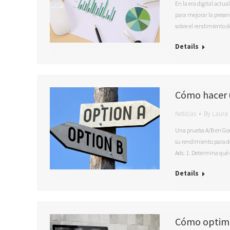
En la era digital actu
para mejorar la presen
sobre el rendimiento d
Details
Cómo hacer 
Noticias
By
Laura 
Una prueba A/B en Goog
su rendimiento para de
Ads: 1. Determina qué
Details
Cómo optimi