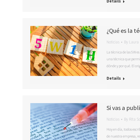
Details
¿Qué es la t
Noticias
By
Laura 
La técnica de las 5W e
una técnica que permit
dónde y por qué. El ori
Details
Si vas a publ
Noticias
By
Rita So
Hoy en día, todos esc
de nuestra empresa, r