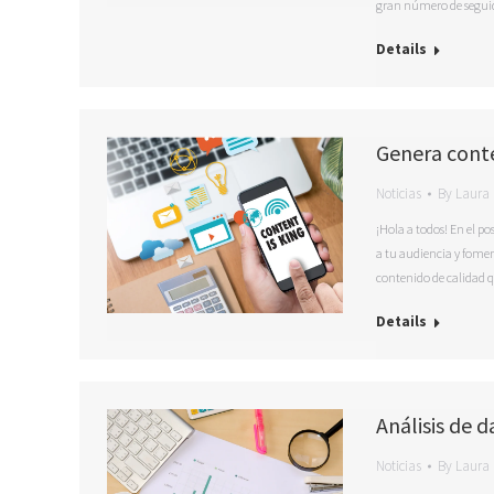
gran número de seguid
Details
Genera cont
Noticias
By
Laura 
¡Hola a todos! En el p
a tu audiencia y fomen
contenido de calidad 
Details
Análisis de 
Noticias
By
Laura 