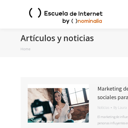
Artículos y noticias
You are here:
Home
Marketing de 
sociales par
Noticias
By
Laura 
El marketing de influe
personas influyentes e