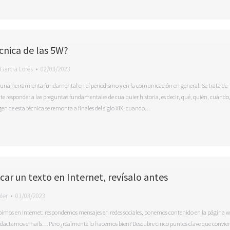
écnica de las 5W?
Garcia Lorés
02/03/2023
s una herramienta fundamental en el periodismo y en la comunicación en general. Se trata de
e responder a las preguntas fundamentales de cualquier historia, es decir, qué, quién, cuándo
gen de esta técnica se remonta a finales del siglo XIX, cuando…
icar un texto en Internet, revísalo antes
ler
01/03/2023
ribimos en Internet: respondemos mensajes en redes sociales, ponemos contenido en la página 
edactamos emails… Pero ¿realmente lo hacemos bien? Descubre cinco puntos clave que convie