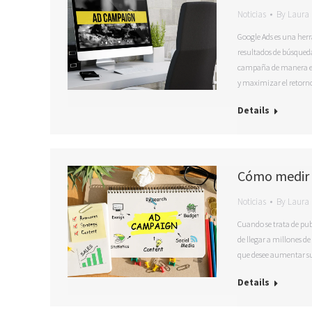
Noticias
By
Laura 
Google Ads es una her
resultados de búsqueda
campaña de manera efe
y maximizar el retor
Details
Cómo medir 
Noticias
By
Laura 
Cuando se trata de pub
de llegar a millones d
que desee aumentar su 
Details