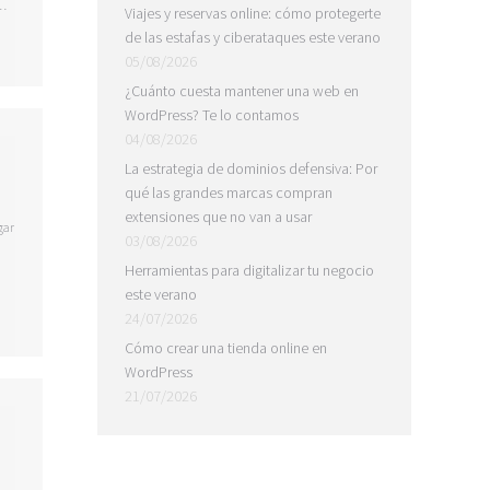
u…
Viajes y reservas online: cómo protegerte
de las estafas y ciberataques este verano
05/08/2026
¿Cuánto cuesta mantener una web en
WordPress? Te lo contamos
04/08/2026
La estrategia de dominios defensiva: Por
qué las grandes marcas compran
extensiones que no van a usar
gar
03/08/2026
Herramientas para digitalizar tu negocio
este verano
24/07/2026
Cómo crear una tienda online en
WordPress
21/07/2026