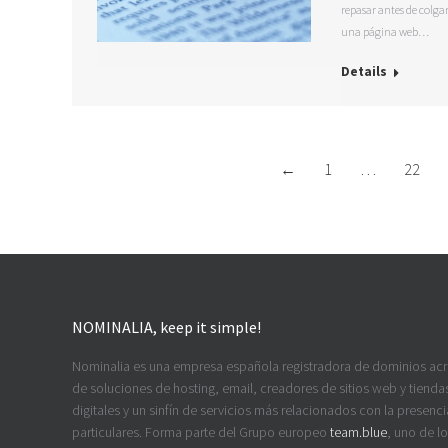
repasar antes de colga
una página web…
Details
←
1
…
22
NOMINALIA, keep it simple!
Nominalia es una empresa española registradora de dominios ac
de soluciones de hosting, email, creadores de sitios web y tiendas
digitales y un sinfín de servicios más relacionados con la presenci
particulares. Forma parte del Grupo europeo
team.blue
, uno de l