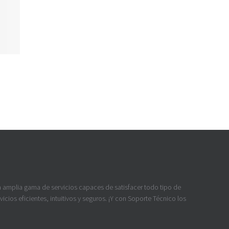
a amplia gama de servicios capaces de satisfacer todo tipo de
icios eficientes, intuitivos y seguros. ¡Y con Soporte Técnico los