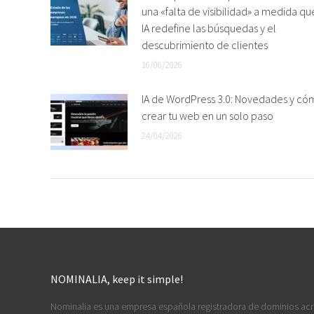
una «falta de visibilidad» a medida qu
IA redefine las búsquedas y el
descubrimiento de clientes
16/06/2026
IA de WordPress 3.0: Novedades y có
crear tu web en un solo paso
24/04/2026
NOMINALIA, keep it simple!
Nominalia es una empresa española registradora de dominios ac