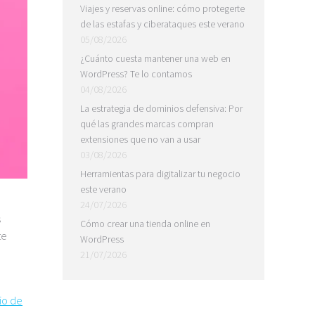
Viajes y reservas online: cómo protegerte
de las estafas y ciberataques este verano
05/08/2026
¿Cuánto cuesta mantener una web en
WordPress? Te lo contamos
04/08/2026
La estrategia de dominios defensiva: Por
qué las grandes marcas compran
extensiones que no van a usar
03/08/2026
Herramientas para digitalizar tu negocio
este verano
24/07/2026
s
Cómo crear una tienda online en
te
WordPress
21/07/2026
io de