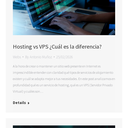
Hosting vs VPS ¿Cuál es la diferencia?
Webs
By
Antonio Muñoz
25/02/2026
A la hora de crear o mantener un sitio web presente en Internet es
imprescindible entender con claridad qué tipos de servicios de alojamiento
existen y cuál se adapta mejor a tus necesidades. En este post analizamos en
profundidad qué es un servicio de hosting, qué es un VPS (Servidor Privado
Virtual) y cuáles son…
Details