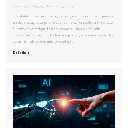
Webs
By
Antonio Muñoz
23/02/2026
Cuando decidimos crear una página web, ya sea para un proyecto personal,
un blog o la página corporativa de una empresa, uno de los primeros pasos
fundamentales es elegir el alojamiento adecuado. En Nominalia
acompañamos a miles de clientes en ese proceso y sabemos que una de las
dudas más habituales es entender qué tipo…
Details