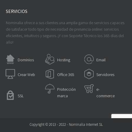
SERVICIOS
Nominalia ofrece a sus clientes una amplia gama de servicios capaces
de satisfacer todo tipo de necesidad de presencia online: servicios
eficientes, intuitivos y seguros. ¡Y con Soporte Técnico los 365 días del
año!
Dominios
Hosting
Email
Crear Web
Office 365
Servidores
Protección
e-
SSL
marca
commerce
Copyright © 2013 - 2022 - Nominalia Internet SL