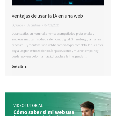
Ventajas de usar la IA en una web
IA
,
Webs
By
cristina
04/02/2026
Durante años, en Nominalia hemos acompañado a profesionales y
empresas en su camino hacia el entorno digital. Sin embargo, la manera
de construir y mantener una web ha cambiado por completo: lo que antes
exigía un gran esfuerzo técnico, largas revisiones y mucho tiempo, hoy
puede resolverse de forma más ágil gracias a la inteligencia…
Details