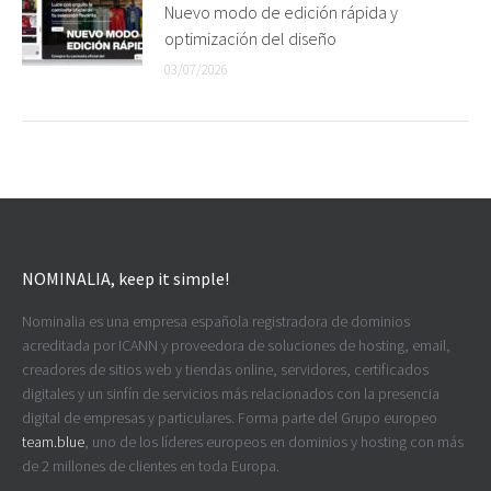
Nuevo modo de edición rápida y
optimización del diseño
03/07/2026
NOMINALIA, keep it simple!
Nominalia es una empresa española registradora de dominios
acreditada por ICANN y proveedora de soluciones de hosting, email,
creadores de sitios web y tiendas online, servidores, certificados
digitales y un sinfín de servicios más relacionados con la presencia
digital de empresas y particulares. Forma parte del Grupo europeo
team.blue
, uno de los líderes europeos en dominios y hosting con más
de 2 millones de clientes en toda Europa.