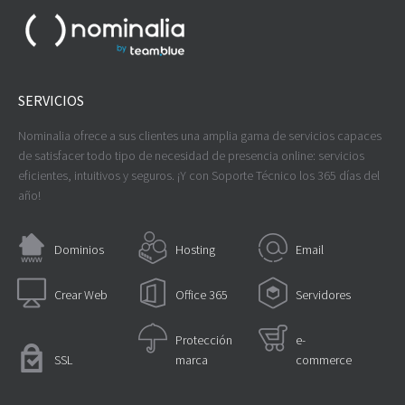
SERVICIOS
Nominalia ofrece a sus clientes una amplia gama de servicios capaces
de satisfacer todo tipo de necesidad de presencia online: servicios
eficientes, intuitivos y seguros. ¡Y con Soporte Técnico los 365 días del
año!
Dominios
Hosting
Email
Crear Web
Office 365
Servidores
Protección
e-
SSL
marca
commerce