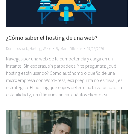
¿Cómo saber el hosting de una web?
Dominios web
,
Hosting
,
Webs
By
Martí Oliveras
19/05/2026
Navegas por una web de la competencia y carga en un
instante. Sin esperas, sin parpadeos. Y te preguntas: ¿qué
hosting están usando? Como autónomo o dueño de una
microempresa con WordPress, esa pregunta no es trivial, es
estratégica. El hosting que eliges determina la velocidad, la
estabilidad y, en última instancia, cuántos clientes se…