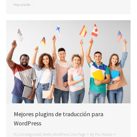
hoy una de…
Mejores plugins de traducción para
WordPress
IA
,
Uncategorized
,
Webs
,
WordPress One Page
By
Pau Rueda