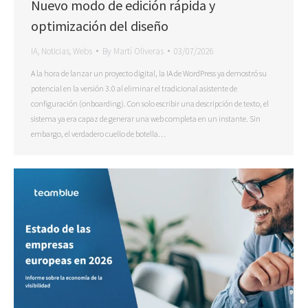
Nuevo modo de edición rápida y
optimización del diseño
IA
,
Noticias
,
Webs
By
Martí Oliveras
03/07/2026
A la hora de lanzar un proyecto digital, la IA de WordPress ya demostró su
potencial en la versión 3.0 al eliminar el tradicional asistente de
configuración (onboarding). Con solo escribir una descripción de texto, el
sistema ya era capaz de generar una web completa en un instante. Sin
embargo, el verdadero cuello de botella…