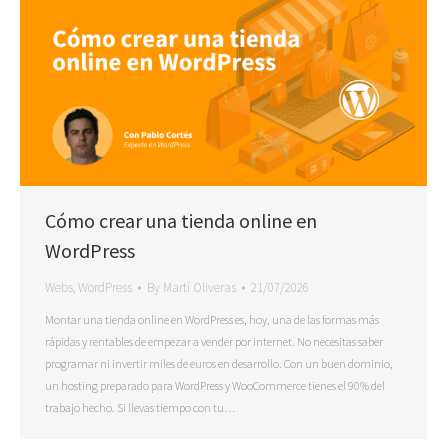
Cómo crear una tienda online en
WordPress
Webs
,
WordPress
By
Martí Oliveras
21/07/2026
Montar una tienda online en WordPress es, hoy, una de las formas más
rápidas y rentables de empezar a vender por internet. No necesitas saber
programar ni invertir miles de euros en desarrollo. Con un buen dominio,
un hosting preparado para WordPress y WooCommerce tienes el 90% del
trabajo hecho. Si llevas tiempo con tu…