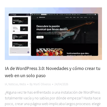
IA de WordPress 3.0: Novedades y cómo crear tu
web en un solo paso
IA
,
Noticias
,
Webs
By
Martí Oliveras
24/04/2026
¿Alguna vez te has enfrentado a una instalación de WordPress
totalmente vacía y no sabías por dónde empezar? Hasta hace
poco, crear una página web implicaba largos procesos: elegir