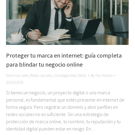
Proteger tu marca en internet: guía completa
para blindar tu negocio online
Dominios web
,
Redes sociales
,
Uncategorized
,
Webs
By
Pau Rueda
30/04/2026
Si tienes un negocio, un proyecto digital o una marca
personal, es fundamental que estés presente en internet de
forma segura. Pero registrar un dominio y abrir perfiles en
redes sociales no es suficiente. Sin una estrategia de
protección de marca online, tu nombre, tu reputación y tu
identidad digital pueden estar en riesgo. En…