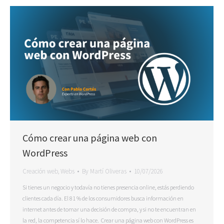
Cómo crear una página web con
WordPress
Creación web
,
Webs
By
Martí Oliveras
10/07/2026
Si tienes un negocio y todavía no tienes presencia online, estás perdiendo
clientes cada día. El 81 % de los consumidores busca información en
internet antes de tomar una decisión de compra, y si no te encuentran en
la red, la competencia sí lo hace. Crear una página web con WordPress es