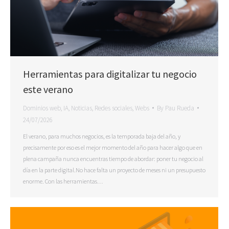
Herramientas para digitalizar tu negocio
este verano
Dominios web
,
IA
,
Noticias
,
Redes sociales
,
Webs
By
Pau Rueda
24/07/2026
El verano, para muchos negocios, es la temporada baja del año, y
precisamente por eso es el mejor momento del año para hacer algo que en
plena campaña nunca encuentras tiempo de abordar: poner tu negocio al
día en la parte digital.No hace falta un proyecto de meses ni un presupuesto
enorme. Con las herramientas…