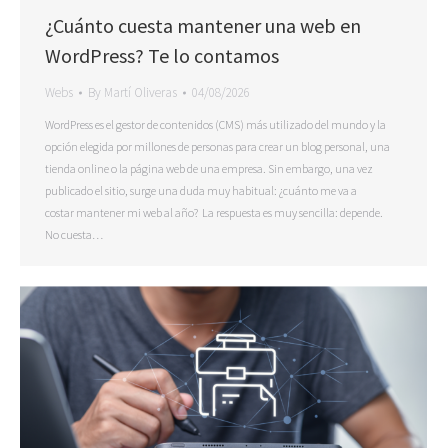
¿Cuánto cuesta mantener una web en
WordPress? Te lo contamos
Webs
By
Martí Oliveras
04/08/2026
WordPress es el gestor de contenidos (CMS) más utilizado del mundo y la
opción elegida por millones de personas para crear un blog personal, una
tienda online o la página web de una empresa. Sin embargo, una vez
publicado el sitio, surge una duda muy habitual: ¿cuánto me va a
costar mantener mi web al año? La respuesta es muy sencilla: depende.
No cuesta…