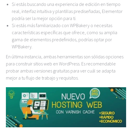
Si estás buscando una experiencia de edición en tiempo
real, interfaz intuitiva y plantillas prediseñadas, Elementor
podría ser la mejor opción para ti.
Si estás más familiarizado con WPBakery o necesitas
características específicas que ofrece, como su amplia
gama de elementos predefinidos, podrías optar por
WPBakery.
En última instancia, ambas herramientas son sólidas opciones
para construir sitios web en WordPress. Es recomendable
probar ambas versiones gratuitas para ver cuál se adapta
mejor a tu flujo de trabajo y requisitos.