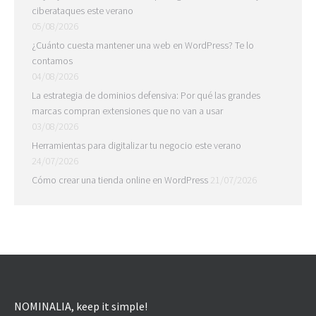
ciberataques este verano
05/08/2026
¿Cuánto cuesta mantener una web en WordPress? Te lo
contamos
04/08/2026
La estrategia de dominios defensiva: Por qué las grandes
marcas compran extensiones que no van a usar
03/08/2026
Herramientas para digitalizar tu negocio este verano
24/07/2026
Cómo crear una tienda online en WordPress
21/07/2026
NOMINALIA, keep it simple!