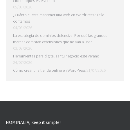
ciberataques este verano
05/08/2026
¿Cuánto cuesta mantener una web en WordPress? Te lo
contamos
04/08/2026
La estrategia de dominios defensiva: Por qué las grandes
marcas compran extensiones que no van a usar
03/08/2026
Herramientas para digitalizar tu negocio este verano
24/07/2026
Cómo crear una tienda online en WordPress
21/07/2026
NOMINALIA, keep it simple!