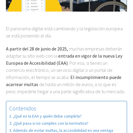
El panorama digital está cambiando y la legislación europea
se está poniendo al día.
A partir del 28 de junio de 2025,
muchas empresas deberán
adaptar su sitio web con la
entrada en vigor de la nueva Ley
Europea de Accesibilidad (EAA)
. Por eso, si tienes un
comercio electrónico, un servicio digital o un portal de
información, el tiempo se acaba.
El incumplimiento puede
acarrear multas
de hasta un millón de euros, o lo que es
peor, impedirte llegar a una parte significativa de tu mercado.
Contenidos
¿Qué es la EAA y quién debe cumplirla?
¿Qué pasa si no cumples con la normativa?
Además de evitar multas, la accesibilidad es una ventaja