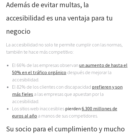
Además de evitar multas, la
accesibilidad es una ventaja para tu
negocio
La accesibilidad no solo te permite cumplir con las normas,
también te hace más competitivo:
El 66% de las empresas observan
un aumento de hasta el
50% en el tráfico orgánico
después de mejorar la
accesibilidad.
El 82% de los clientes con discapacidad
prefieren y son
más fieles
a las empresas que apuestan por la
accesibilidad.
Los sitios web inaccesibles
pierden
6.300 millones de
euros al año
a manos de sus competidores.
Su socio para el cumplimiento y mucho