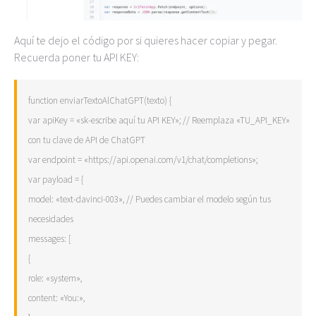
Aquí te dejo el código por si quieres hacer copiar y pegar.
Recuerda poner tu API KEY:
function enviarTextoAlChatGPT(texto) {
var apiKey = «sk-escribe aquí tu API KEY»; // Reemplaza «TU_API_KEY»
con tu clave de API de ChatGPT
var endpoint = «https://api.openai.com/v1/chat/completions»;
var payload = {
model: «text-davinci-003», // Puedes cambiar el modelo según tus
necesidades
messages: [
{
role: «system»,
content: «You:»,