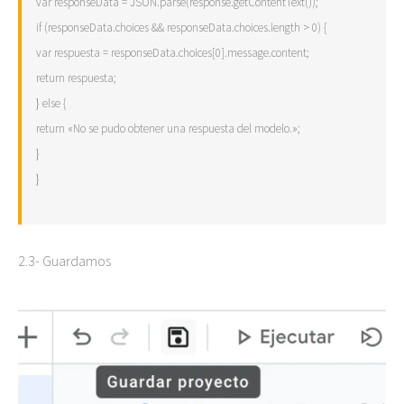
var responseData = JSON.parse(response.getContentText());
if (responseData.choices && responseData.choices.length > 0) {
var respuesta = responseData.choices[0].message.content;
return respuesta;
} else {
return «No se pudo obtener una respuesta del modelo.»;
}
}
2.3- Guardamos