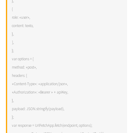
},
{
role: «user»,
content: texto,
},
],
};
var options = {
method: «post»,
headers: {
«Content-Type»: «application/json»,
«Authorization»: «Bearer » + apiKey,
},
payload: JSON.stringify(payload),
};
var response = UrlFetchApp.fetch(endpoint, options);