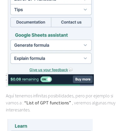
Aquí tenemos infinitas posibilidades, pero por ejemplo si
vamos a :
“List of GPT functions”
, veremos algunas muy
interesantes.