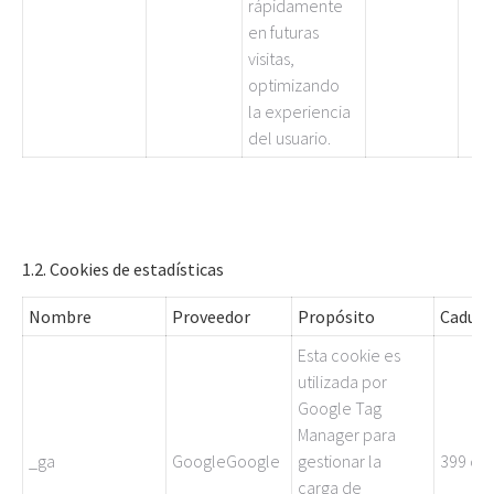
rápidamente
en futuras
visitas,
optimizando
la experiencia
del usuario.
1.2. Cookies de estadísticas
Nombre
Proveedor
Propósito
Caduci
Esta cookie es
utilizada por
Google Tag
Manager para
_ga
GoogleGoogle
gestionar la
399 día
carga de