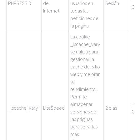
PHPSESSID
de
usuarios en
Sesión
Coo
Internet
todas las
peticiones de
la página.
La cookie
_lscache_vary
se utiliza para
gestionar la
caché del sitio
web y mejorar
su
rendimiento.
Permite
almacenar
HTT
_lscache_vary
LiteSpeed
2 días
versiones de
Coo
las páginas
para servirlas
más