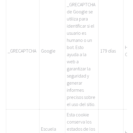
_GRECAPTCHA
de Google se
utiliza para
identificar si el
usuario es
humano o un
bot. Esto
HTT
_GRECAPTCHA
Google
179 días
ayuda a la
Coo
web a
garantizar la
seguridad y
generar
informes
precisos sobre
el uso del sitio.
Esta cookie
conserva los
Escuela
estados de los
HTT