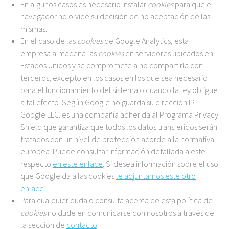
En algunos casos es necesario instalar
cookies
para que el
navegador no olvide su decisión de no aceptación de las
mismas.
En el caso de las
cookies
de Google Analytics, esta
empresa almacena las
cookies
en servidores ubicados en
Estados Unidos y se compromete a no compartirla con
terceros, excepto en los casos en los que sea necesario
para el funcionamiento del sistema o cuando la ley obligue
a tal efecto. Según Google no guarda su dirección IP.
Google LLC. es una compañía adherida al Programa Privacy
Shield que garantiza que todos los datos transferidos serán
tratados con un nivel de protección acorde a la normativa
europea. Puede consultar información detallada a este
respecto
en este enlace
. Si desea información sobre el uso
que Google da a las cookies
le adjuntamos este otro
enlace
.
Para cualquier duda o consulta acerca de esta política de
cookies
no dude en comunicarse con nosotros a través de
la sección de
contacto
.