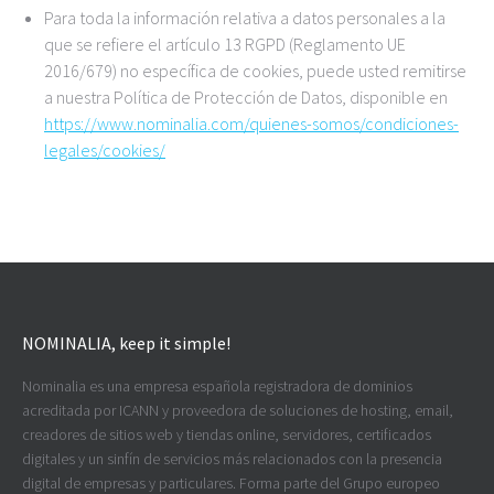
Para toda la información relativa a datos personales a la
que se refiere el artículo 13 RGPD (Reglamento UE
2016/679) no específica de cookies, puede usted remitirse
a nuestra Política de Protección de Datos, disponible en
https://www.nominalia.com/quienes-somos/condiciones-
legales/cookies/
NOMINALIA, keep it simple!
Nominalia es una empresa española registradora de dominios
acreditada por ICANN y proveedora de soluciones de hosting, email,
creadores de sitios web y tiendas online, servidores, certificados
digitales y un sinfín de servicios más relacionados con la presencia
digital de empresas y particulares. Forma parte del Grupo europeo