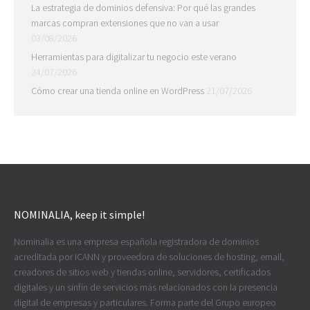
La estrategia de dominios defensiva: Por qué las grandes
marcas compran extensiones que no van a usar
03/08/2026
Herramientas para digitalizar tu negocio este verano
24/07/2026
Cómo crear una tienda online en WordPress
21/07/2026
NOMINALIA, keep it simple!
Nominalia es una empresa española registradora de dominios
acreditada por ICANN y proveedora de soluciones de hosting, email,
creadores de sitios web y tiendas online, servidores, certificados
digitales y un sinfín de servicios más relacionados con la presencia
digital de empresas y particulares. Forma parte del Grupo europeo