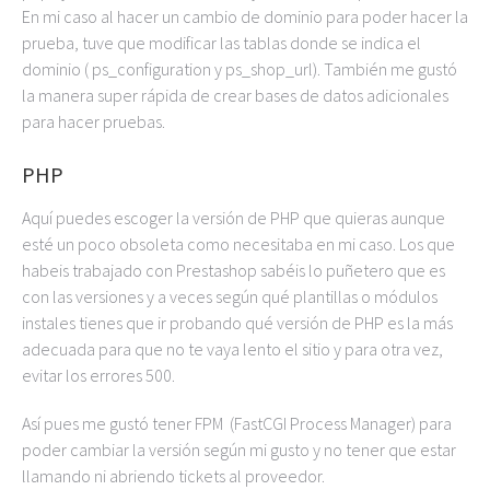
En mi caso al hacer un cambio de dominio para poder hacer la
prueba, tuve que modificar las tablas donde se indica el
dominio ( ps_configuration y ps_shop_url). También me gustó
la manera super rápida de crear bases de datos adicionales
para hacer pruebas.
PHP
Aquí puedes escoger la versión de PHP que quieras aunque
esté un poco obsoleta como necesitaba en mi caso. Los que
habeis trabajado con Prestashop sabéis lo puñetero que es
con las versiones y a veces según qué plantillas o módulos
instales tienes que ir probando qué versión de PHP es la más
adecuada para que no te vaya lento el sitio y para otra vez,
evitar los errores 500.
Así pues me gustó tener FPM (FastCGI Process Manager) para
poder cambiar la versión según mi gusto y no tener que estar
llamando ni abriendo tickets al proveedor.