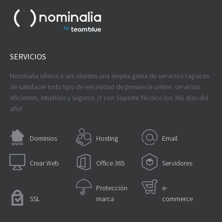
SERVICIOS
Nominalia ofrece a sus clientes una amplia gama de servicios capaces
de satisfacer todo tipo de necesidad de presencia online: servicios
eficientes, intuitivos y seguros. ¡Y con Soporte Técnico los 365 días del
año!
Dominios
Hosting
Email
Crear Web
Office 365
Servidores
Protección
e-
SSL
marca
commerce