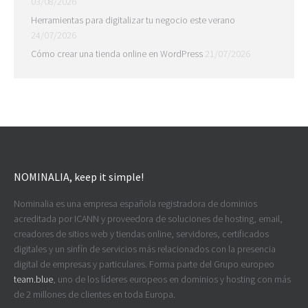
03/08/2026
Herramientas para digitalizar tu negocio este verano
24/07/2026
Cómo crear una tienda online en WordPress
21/07/2026
NOMINALIA, keep it simple!
Nominalia es una empresa española registradora de dominios
acreditada por ICANN y proveedora de soluciones de hosting, email,
creadores de sitios web y tiendas online, servidores, certificados
digitales y un sinfín de servicios más relacionados con la presencia
digital de empresas y particulares. Forma parte del Grupo europeo
team.blue
, uno de los líderes europeos en dominios y hosting con más
de 2 millones de clientes en toda Europa.