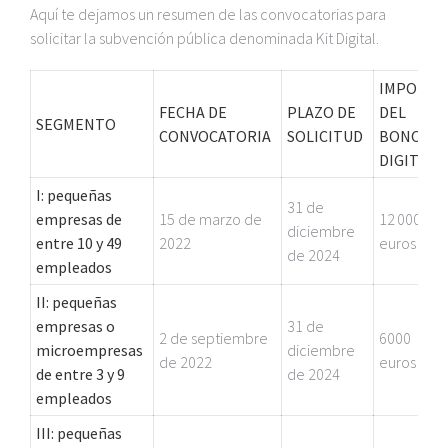
Aquí te dejamos un resumen de las convocatorias para
solicitar la subvención pública denominada Kit Digital.
IMPORTE
FECHA DE
PLAZO DE
DEL
SEGMENTO
CONVOCATORIA
SOLICITUD
BONO
DIGITAL
I: pequeñas
31 de
empresas de
15 de marzo de
12 000
diciembre
entre 10 y 49
2022
euros
de 2024
empleados
II: pequeñas
empresas o
31 de
2 de septiembre
6000
microempresas
diciembre
de 2022
euros
de entre 3 y 9
de 2024
empleados
III: pequeñas