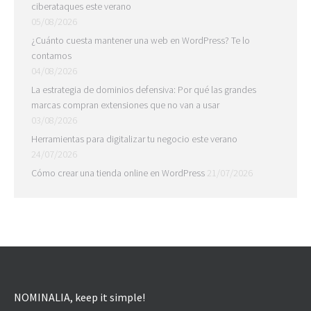
ciberataques este verano
05/08/2026
¿Cuánto cuesta mantener una web en WordPress? Te lo
contamos
04/08/2026
La estrategia de dominios defensiva: Por qué las grandes
marcas compran extensiones que no van a usar
03/08/2026
Herramientas para digitalizar tu negocio este verano
24/07/2026
Cómo crear una tienda online en WordPress
21/07/2026
NOMINALIA, keep it simple!