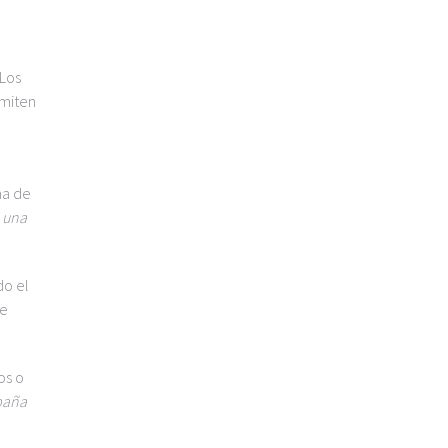
 Los
rmiten
ma de
 una
do el
de
os o
paña