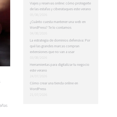
Viajes y reservas online: cómo protegerte
de las estafas y ciberataques este verano
05/08/2026
¿Cuánto cuesta mantener una web en
WordPress? Te lo contamos
04/08/2026
La estrategia de dominios defensiva: Por
qué las grandes marcas compran
extensiones que no van a usar
03/08/2026
Herramientas para digitalizar tu negocio
este verano
24/07/2026
s
Cómo crear una tienda online en
WordPress
21/07/2026
pañas