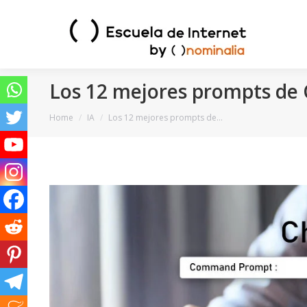
Los 12 mejores prompts de
You are here:
Home
IA
Los 12 mejores prompts de…