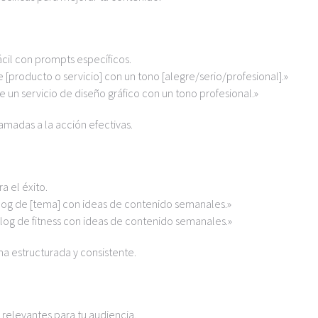
ácil con prompts específicos.
[producto o servicio] con un tono [alegre/serio/profesional].»
un servicio de diseño gráfico con un tono profesional.»
amadas a la acción efectivas.
a el éxito.
blog de [tema] con ideas de contenido semanales.»
log de fitness con ideas de contenido semanales.»
ma estructurada y consistente.
relevantes para tu audiencia.