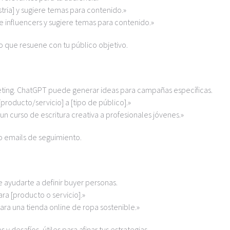
tria] y sugiere temas para contenido.»
e influencers y sugiere temas para contenido.»
o que resuene con tu público objetivo.
eting. ChatGPT puede generar ideas para campañas específicas.
roducto/servicio] a [tipo de público].»
n curso de escritura creativa a profesionales jóvenes.»
 emails de seguimiento.
 ayudarte a definir buyer personas.
ra [producto o servicio].»
ara una tienda online de ropa sostenible.»
y desafíos, útiles para afinar tus estrategias.