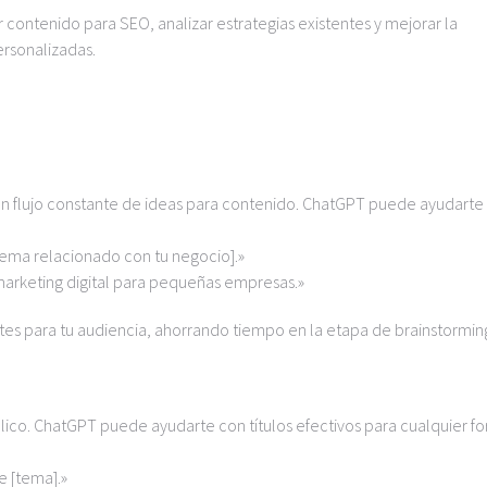
 contenido para SEO, analizar estrategias existentes y mejorar la
ersonalizadas.
un flujo constante de ideas para contenido. ChatGPT puede ayudarte
tema relacionado con tu negocio].»
marketing digital para pequeñas empresas.»
ntes para tu audiencia, ahorrando tiempo en la etapa de brainstormin
úblico. ChatGPT puede ayudarte con títulos efectivos para cualquier f
e [tema].»