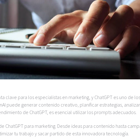
enta clave para los especialistas en marketing, y ChatGPT es uno de lo
I puede generar contenido creativo, planificar estrategias, analizar
dimiento de ChatGPT, es esencial utilizar los prompts adecuados.
s de ChatGPT para marketing. Desde ideas para contenido hasta cam
imizar tu trabajo y sacar partido de esta innovadora tecnología.