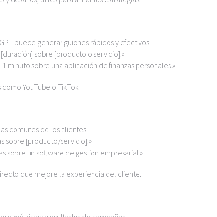
tGPT puede generar guiones rápidos y efectivos.
duración] sobre [producto o servicio].»
 1 minuto sobre una aplicación de finanzas personales.»
s como YouTube o TikTok.
das comunes de los clientes.
s sobre [producto/servicio].»
as sobre un software de gestión empresarial.»
recto que mejore la experiencia del cliente.
obre métricas y resultados de campañas.