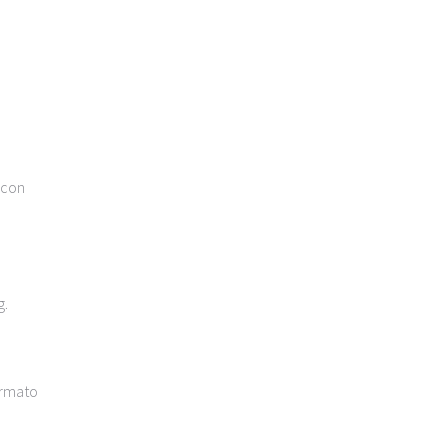
 con
g.
ormato